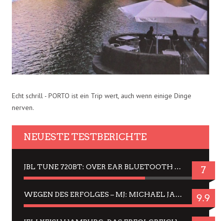
Echt schrill - PORTO ist ein Trip wert, auch wenn einige Dinge
nerven.
NEUESTE TESTBERICHTE
JBL TUNE 720BT: OVER EAR BLUETOOTH KOPFHÖRER UM DIE 50,-€ IM DAUER-TEST
7
WEGEN DES ERFOLGES – MJ: MICHAEL JACKSON MUSICAL IN EINER MATINEE SEHEN
9.9