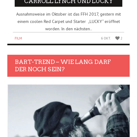
CARROLL LYNCH UND LUCKY
Ausnahmsweise im Oktober ist das FFH 2017, gestern mit
einem coolen Red Carpet und Starter „LUCKY“ eröffnet
worden. In den nächsten..
FILM
6 OKT.
2
BART-TREND – WIE LANG DARF
DER NOCH SEIN?