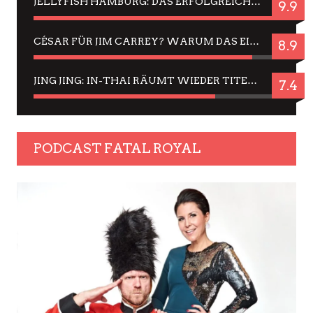
JELLYFISH HAMBURG: DAS ERFOLGREICHE SOMMER-MENÜ 2025 IN GEFÜHLEN UND BILDERN
9.9
CÉSAR FÜR JIM CARREY? WARUM DAS EINER DER NERVIGSTEN ACTORS IST UND BLEIBT
8.9
JING JING: IN-THAI RÄUMT WIEDER TITEL AB – EIN ZWEI-STUNDEN-ERLEBNISBERICHT
7.4
PODCAST FATAL ROYAL