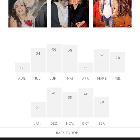
39
38
34
32
28
10
11
AUG.
JULI
JUNI
MAI
APR.
MÄRZ
FEB.
41
40
35
29
21
JAN.
DEZ.
NOV.
OKT.
SEP.
BACK TO TOP