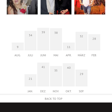
39
38
34
32
28
9
11
AUG.
JULI
JUNI
MAI
APR.
MÄRZ
FEB.
41
40
35
29
21
JAN.
DEZ.
NOV.
OKT.
SEP.
BACK TO TOP