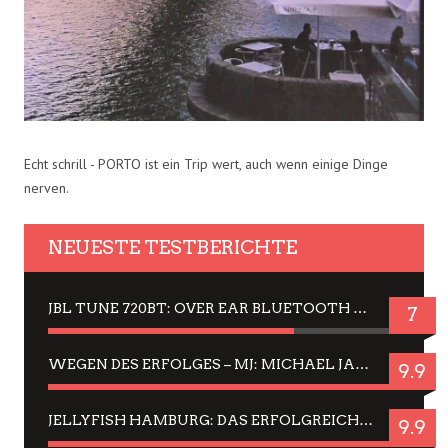
Echt schrill - PORTO ist ein Trip wert, auch wenn einige Dinge
nerven.
NEUESTE TESTBERICHTE
JBL TUNE 720BT: OVER EAR BLUETOOTH KOPFHÖRER UM DIE 50,-€ IM DAUER-TEST
7
WEGEN DES ERFOLGES – MJ: MICHAEL JACKSON MUSICAL IN EINER MATINEE SEHEN
9.9
JELLYFISH HAMBURG: DAS ERFOLGREICHE SOMMER-MENÜ 2025 IN GEFÜHLEN UND BILDERN
9.9