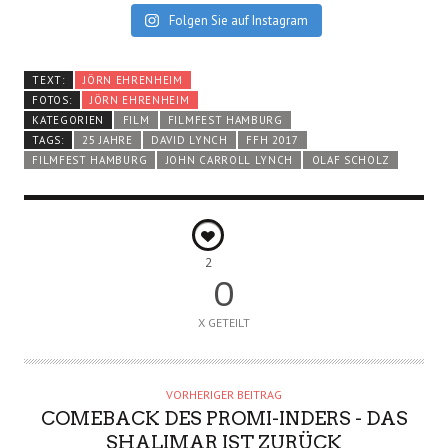
Folgen Sie auf Instagram
TEXT:
JÖRN EHRENHEIM
FOTOS:
JÖRN EHRENHEIM
KATEGORIEN
FILM
FILMFEST HAMBURG
TAGS:
25 JAHRE
DAVID LYNCH
FFH 2017
FILMFEST HAMBURG
JOHN CARROLL LYNCH
OLAF SCHOLZ
2
0
X GETEILT
VORHERIGER BEITRAG
COMEBACK DES PROMI-INDERS - DAS
SHALIMAR IST ZURÜCK