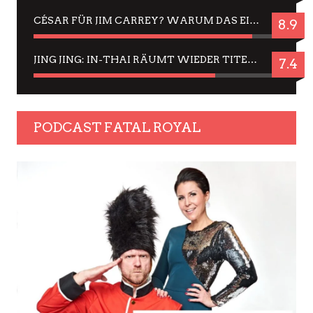
CÉSAR FÜR JIM CARREY? WARUM DAS EINER DER NERVIGSTEN ACTORS IST UND BLEIBT
8.9
JING JING: IN-THAI RÄUMT WIEDER TITEL AB – EIN ZWEI-STUNDEN-ERLEBNISBERICHT
7.4
PODCAST FATAL ROYAL