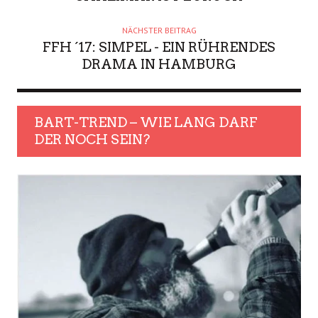
NÄCHSTER BEITRAG
FFH ´17: SIMPEL - EIN RÜHRENDES
DRAMA IN HAMBURG
BART-TREND – WIE LANG DARF
DER NOCH SEIN?