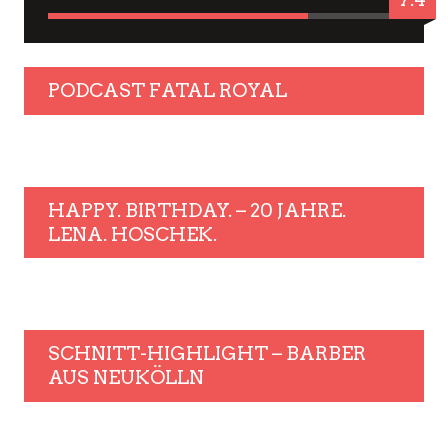
PODCAST FATAL ROYAL
HAPPY. BIRTHDAY. – 20 JAHRE.
LENA. HOSCHEK.
SCHNITT-HIGHLIGHT – BARBER
AUS NEUKÖLLN