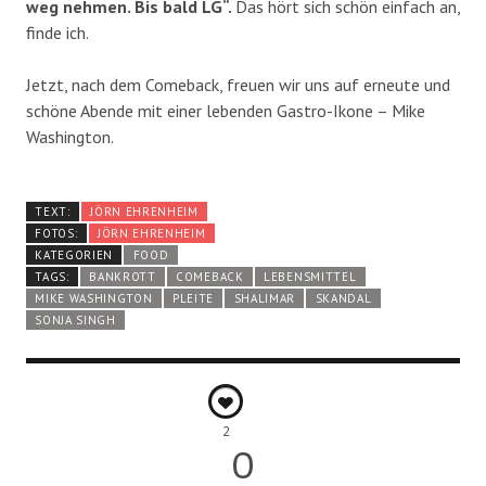
weg nehmen. Bis bald LG“.
Das hört sich schön einfach an,
finde ich.
Jetzt, nach dem Comeback, freuen wir uns auf erneute und
schöne Abende mit einer lebenden Gastro-Ikone – Mike
Washington.
TEXT:
JÖRN EHRENHEIM
FOTOS:
JÖRN EHRENHEIM
KATEGORIEN
FOOD
TAGS:
BANKROTT
COMEBACK
LEBENSMITTEL
MIKE WASHINGTON
PLEITE
SHALIMAR
SKANDAL
SONJA SINGH
2
0