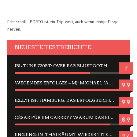
Echt schrill - PORTO ist ein Trip wert, auch wenn einige Dinge
nerven.
NEUESTE TESTBERICHTE
JBL TUNE 720BT: OVER EAR BLUETOOTH KOPFHÖRER UM DIE 50,-€ IM DAUER-TEST
7
WEGEN DES ERFOLGES – MJ: MICHAEL JACKSON MUSICAL IN EINER MATINEE SEHEN
9.9
JELLYFISH HAMBURG: DAS ERFOLGREICHE SOMMER-MENÜ 2025 IN GEFÜHLEN UND BILDERN
9.9
CÉSAR FÜR JIM CARREY? WARUM DAS EINER DER NERVIGSTEN ACTORS IST UND BLEIBT
8.9
JING JING: IN-THAI RÄUMT WIEDER TITEL AB – EIN ZWEI-STUNDEN-ERLEBNISBERICHT
7.4