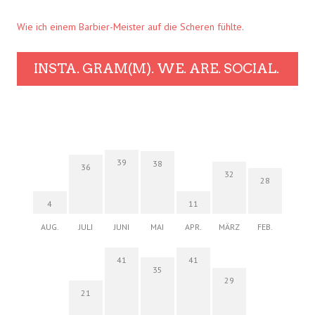
Wie ich einem Barbier-Meister auf die Scheren fühlte.
INSTA. GRAM(M). WE. ARE. SOCIAL.
39
38
36
32
28
4
11
AUG.
JULI
JUNI
MAI
APR.
MÄRZ
FEB.
41
41
35
29
21