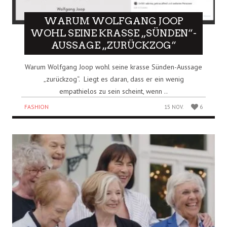
WARUM WOLFGANG JOOP
WOHL SEINE KRASSE „SÜNDEN“-
AUSSAGE „ZURÜCKZOG“
Warum Wolfgang Joop wohl seine krasse Sünden-Aussage
„zurückzog“. Liegt es daran, dass er ein wenig
empathielos zu sein scheint, wenn ..
FASHION
15 NOV.
6