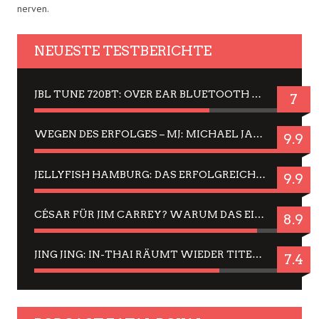
nerven.
NEUESTE TESTBERICHTE
JBL TUNE 720BT: OVER EAR BLUETOOTH KOPFHÖRER UM DIE 50,-€ IM DAUER-TEST
7
WEGEN DES ERFOLGES – MJ: MICHAEL JACKSON MUSICAL IN EINER MATINEE SEHEN
9.9
JELLYFISH HAMBURG: DAS ERFOLGREICHE SOMMER-MENÜ 2025 IN GEFÜHLEN UND BILDERN
9.9
CÉSAR FÜR JIM CARREY? WARUM DAS EINER DER NERVIGSTEN ACTORS IST UND BLEIBT
8.9
JING JING: IN-THAI RÄUMT WIEDER TITEL AB – EIN ZWEI-STUNDEN-ERLEBNISBERICHT
7.4