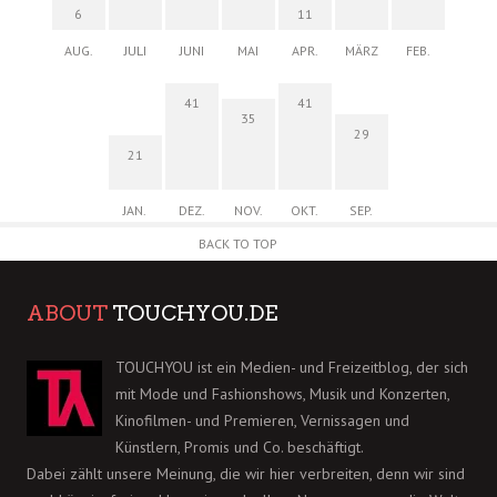
6
11
AUG.
JULI
JUNI
MAI
APR.
MÄRZ
FEB.
41
41
35
29
21
JAN.
DEZ.
NOV.
OKT.
SEP.
BACK TO TOP
ABOUT
TOUCHYOU.DE
TOUCHYOU ist ein Medien- und Freizeitblog, der sich
mit Mode und Fashionshows, Musik und Konzerten,
Kinofilmen- und Premieren, Vernissagen und
Künstlern, Promis und Co. beschäftigt.
Dabei zählt unsere Meinung, die wir hier verbreiten, denn wir sind