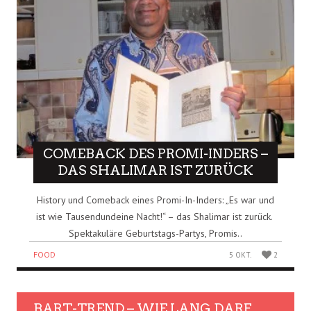
COMEBACK DES PROMI-INDERS –
DAS SHALIMAR IST ZURÜCK
History und Comeback eines Promi-In-Inders: „Es war und
ist wie Tausendundeine Nacht!“ – das Shalimar ist zurück.
Spektakuläre Geburtstags-Partys, Promis..
FOOD
5 OKT.
2
BART-TREND – WIE LANG DARF