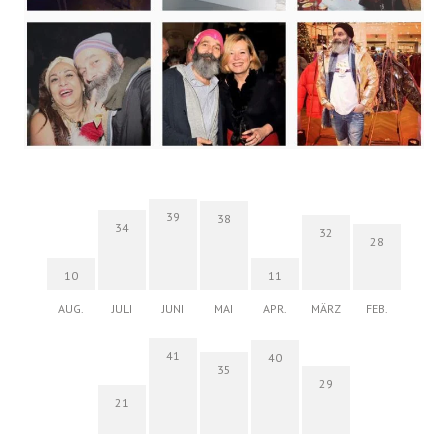
39
38
34
32
28
10
11
AUG.
JULI
JUNI
MAI
APR.
MÄRZ
FEB.
41
40
35
29
21