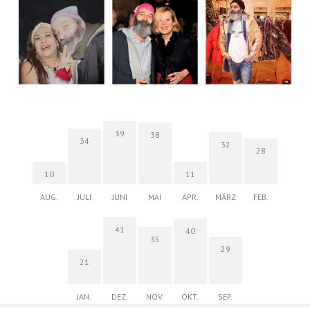
39
38
34
32
28
10
11
AUG.
JULI
JUNI
MAI
APR.
MÄRZ
FEB.
41
40
35
29
21
JAN.
DEZ.
NOV.
OKT.
SEP.