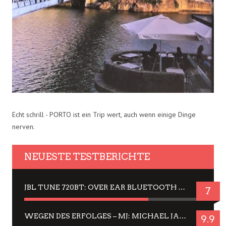
Echt schrill - PORTO ist ein Trip wert, auch wenn einige Dinge
nerven.
NEUESTE TESTBERICHTE
JBL TUNE 720BT: OVER EAR BLUETOOTH KOPFHÖRER UM DIE 50,-€ IM DAUER-TEST
7
WEGEN DES ERFOLGES – MJ: MICHAEL JACKSON MUSICAL IN EINER MATINEE SEHEN
9.9