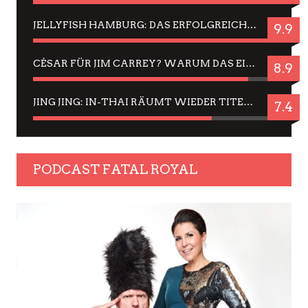
JELLYFISH HAMBURG: DAS ERFOLGREICHE SOMMER-MENÜ 2025 IN GEFÜHLEN UND BILDERN
9.9
CÉSAR FÜR JIM CARREY? WARUM DAS EINER DER NERVIGSTEN ACTORS IST UND BLEIBT
8.9
JING JING: IN-THAI RÄUMT WIEDER TITEL AB – EIN ZWEI-STUNDEN-ERLEBNISBERICHT
7.4
PODCAST FATAL ROYAL