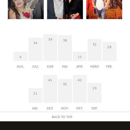
39
38
34
32
28
6
11
AUG.
JULI
JUNI
MAI
APR.
MÄRZ
FEB.
41
41
35
29
21
JAN.
DEZ.
NOV.
OKT.
SEP.
BACK TO TOP