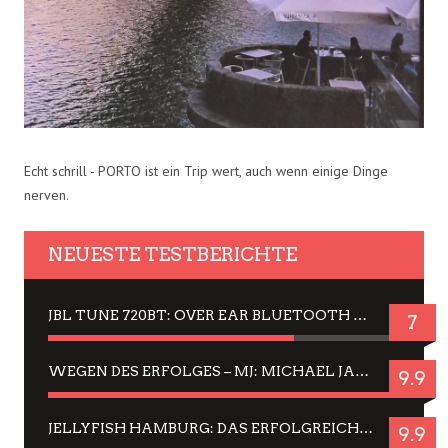
Echt schrill - PORTO ist ein Trip wert, auch wenn einige Dinge
nerven.
NEUESTE TESTBERICHTE
JBL TUNE 720BT: OVER EAR BLUETOOTH KOPFHÖRER UM DIE 50,-€ IM DAUER-TEST
7
WEGEN DES ERFOLGES – MJ: MICHAEL JACKSON MUSICAL IN EINER MATINEE SEHEN
9.9
JELLYFISH HAMBURG: DAS ERFOLGREICHE SOMMER-MENÜ 2025 IN GEFÜHLEN UND BILDERN
9.9