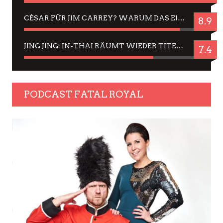
CÉSAR FÜR JIM CARREY? WARUM DAS EINER DER NERVIGSTEN ACTORS IST UND BLEIBT
8.9
JING JING: IN-THAI RÄUMT WIEDER TITEL AB – EIN ZWEI-STUNDEN-ERLEBNISBERICHT
7.4
PODCAST FATAL ROYAL