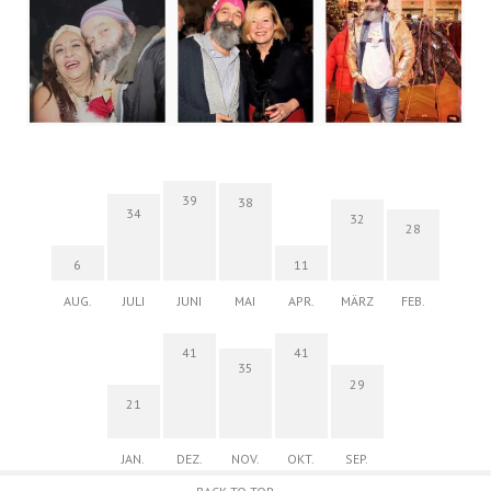
39
38
34
32
28
6
11
AUG.
JULI
JUNI
MAI
APR.
MÄRZ
FEB.
41
41
35
29
21
JAN.
DEZ.
NOV.
OKT.
SEP.