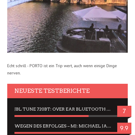
Echt schrill - PORTO ist ein Trip wert, auch wenn einige Dinge
nerven.
NEUESTE TESTBERICHTE
JBL TUNE 720BT: OVER EAR BLUETOOTH KOPFHÖRER UM DIE 50,-€ IM DAUER-TEST
7
WEGEN DES ERFOLGES – MJ: MICHAEL JACKSON MUSICAL IN EINER MATINEE SEHEN
9.9