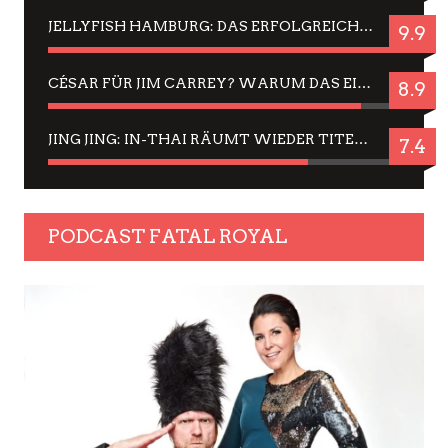
JELLYFISH HAMBURG: DAS ERFOLGREICHE SOMMER-MENÜ 2025 IN GEFÜHLEN UND BILDERN
9.9
CÉSAR FÜR JIM CARREY? WARUM DAS EINER DER NERVIGSTEN ACTORS IST UND BLEIBT
8.9
JING JING: IN-THAI RÄUMT WIEDER TITEL AB – EIN ZWEI-STUNDEN-ERLEBNISBERICHT
7.4
PODCAST FATAL ROYAL