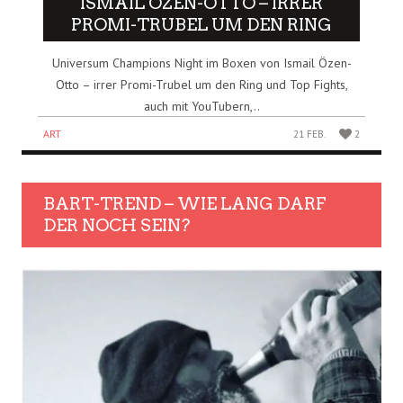
ISMAIL ÖZEN-OTTO – IRRER
PROMI-TRUBEL UM DEN RING
Universum Champions Night im Boxen von Ismail Özen-
Otto – irrer Promi-Trubel um den Ring und Top Fights,
auch mit YouTubern,..
ART
21 FEB.
2
BART-TREND – WIE LANG DARF
DER NOCH SEIN?