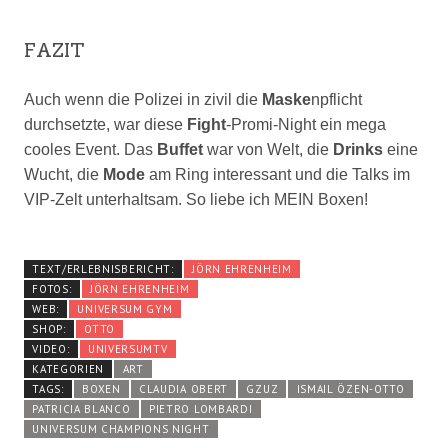
FAZIT
Auch wenn die Polizei in zivil die
Maske
npflicht
durchsetzte, war diese
Fight
-Promi-Night ein mega
cooles Event. Das
Buffet
war von Welt, die
Drinks
eine
Wucht, die
Mode
am Ring interessant und die Talks im
VIP-Zelt unterhaltsam. So liebe ich MEIN Boxen!
TEXT/ERLEBNISBERICHT:
JÖRN EHRENHEIM
FOTOS:
JÖRN EHRENHEIM
WEB:
UNIVERSUM GYM
SHOP:
OTTO
VIDEO:
UNIVERSUMTV
KATEGORIEN
ART
TAGS:
BOXEN
CLAUDIA OBERT
GZUZ
ISMAIL ÖZEN-OTTO
PATRICIA BLANCO
PIETRO LOMBARDI
UNIVERSUM CHAMPIONS NIGHT