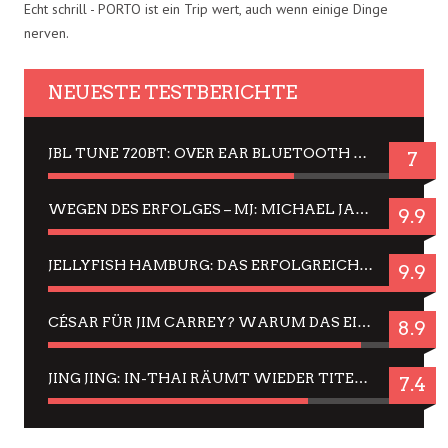
Echt schrill - PORTO ist ein Trip wert, auch wenn einige Dinge
nerven.
NEUESTE TESTBERICHTE
JBL TUNE 720BT: OVER EAR BLUETOOTH KOPFHÖRER UM DIE 50,-€ IM DAUER-TEST
7
WEGEN DES ERFOLGES – MJ: MICHAEL JACKSON MUSICAL IN EINER MATINEE SEHEN
9.9
JELLYFISH HAMBURG: DAS ERFOLGREICHE SOMMER-MENÜ 2025 IN GEFÜHLEN UND BILDERN
9.9
CÉSAR FÜR JIM CARREY? WARUM DAS EINER DER NERVIGSTEN ACTORS IST UND BLEIBT
8.9
JING JING: IN-THAI RÄUMT WIEDER TITEL AB – EIN ZWEI-STUNDEN-ERLEBNISBERICHT
7.4