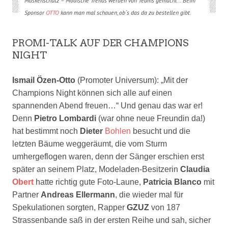
Maskenschutz – Modische Trends werden von Teams gemacht… Beim
Sponsor
OTTO
kann man mal schauen, ob´s das da zu bestellen gibt.
PROMI-TALK AUF DER CHAMPIONS
NIGHT
Ismail Özen-Otto
(Promoter Universum): „Mit der
Champions Night können sich
alle auf einen
spannenden Abend freuen…“ Und genau das war er!
Denn
Pietro Lombardi
(war ohne neue Freundin da!)
hat bestimmt noch
Dieter
Bohlen
besucht und die
letzten Bäume weggeräumt, die vom Sturm
umhergeflogen waren, denn der Sänger erschien erst
später an seinem Platz, Modeladen-Besitzerin
Claudia
Obert
hatte richtig gute Foto-Laune,
Patricia Blanco
mit
Partner
Andreas Ellermann
, die wieder mal für
Spekulationen sorgten, Rapper
GZUZ
von 187
Strassenbande saß in der ersten Reihe und sah, sicher