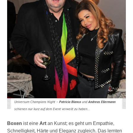
Universum Champions Night –
Patricia Blanco
und
Andreas Ellermann
schienen nur kurz auf dem Event verweilt zu haben…
Boxen
ist eine
Art
an Kunst; es geht um Empathie,
Schnelligkeit, Härte und Eleganz zugleich. Das lernten