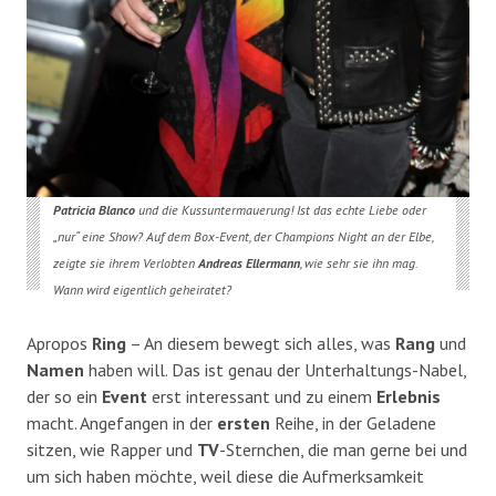
Patricia Blanco
und die Kussuntermauerung! Ist das echte Liebe oder
„nur“ eine Show? Auf dem Box-Event, der Champions Night an der Elbe,
zeigte sie ihrem Verlobten
Andreas Ellermann
, wie sehr sie ihn mag.
Wann wird eigentlich geheiratet?
Apropos
Ring
– An diesem bewegt sich alles, was
Rang
und
Namen
haben will. Das ist genau der Unterhaltungs-Nabel,
der so ein
Event
erst interessant und zu einem
Erlebnis
macht. Angefangen in der
ersten
Reihe, in der Geladene
sitzen, wie Rapper und
TV
-Sternchen, die man gerne bei und
um sich haben möchte, weil diese die Aufmerksamkeit