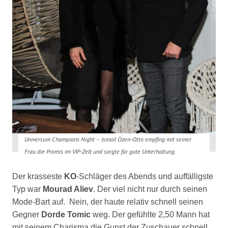
Universum Champions Night – Ismail Özen-Otto empfing mit seiner
Frau die Promis im VIP-Zelt und sorgte für gute Unterhaltung.
Der krasseste
KO
-Schläger des Abends und auffälligste
Typ war
Mourad Aliev
. Der viel nicht nur durch seinen
Mode-Bart auf. Nein, der haute relativ schnell seinen
Gegner
Dorde Tomic
weg. Der gefühlte 2,50 Mann hat
mit seinem Charisma die Gunst der Zuschauer schnell