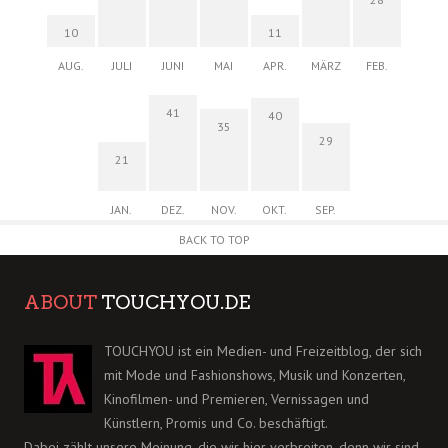
10
11
AUG.
JULI
JUNI
MAI
APR.
MÄRZ
FEB.
41
40
35
29
21
JAN.
DEZ.
NOV.
OKT.
SEP.
BACK TO TOP
ABOUT
TOUCHYOU.DE
TOUCHYOU ist ein Medien- und Freizeitblog, der sich
mit Mode und Fashionshows, Musik und Konzerten,
Kinofilmen- und Premieren, Vernissagen und
Künstlern, Promis und Co. beschäftigt.
Dabei zählt unsere Meinung, die wir hier verbreiten, denn wir sind