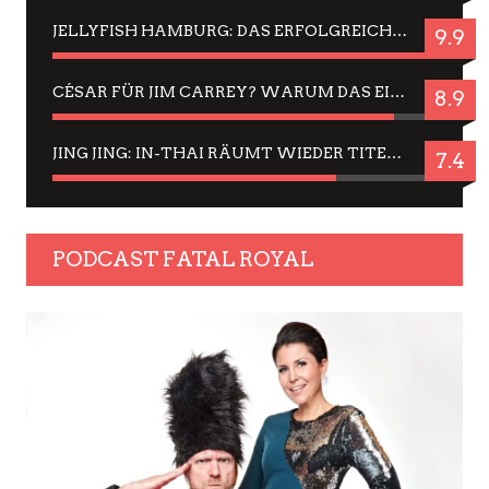
JELLYFISH HAMBURG: DAS ERFOLGREICHE SOMMER-MENÜ 2025 IN GEFÜHLEN UND BILDERN
9.9
CÉSAR FÜR JIM CARREY? WARUM DAS EINER DER NERVIGSTEN ACTORS IST UND BLEIBT
8.9
JING JING: IN-THAI RÄUMT WIEDER TITEL AB – EIN ZWEI-STUNDEN-ERLEBNISBERICHT
7.4
PODCAST FATAL ROYAL