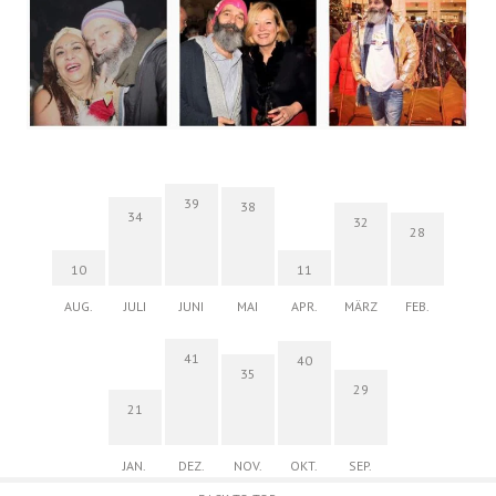
39
38
34
32
28
10
11
AUG.
JULI
JUNI
MAI
APR.
MÄRZ
FEB.
41
40
35
29
21
JAN.
DEZ.
NOV.
OKT.
SEP.