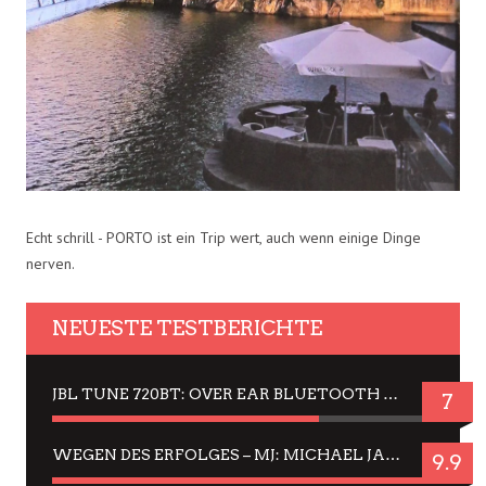
Echt schrill - PORTO ist ein Trip wert, auch wenn einige Dinge
nerven.
NEUESTE TESTBERICHTE
JBL TUNE 720BT: OVER EAR BLUETOOTH KOPFHÖRER UM DIE 50,-€ IM DAUER-TEST
7
WEGEN DES ERFOLGES – MJ: MICHAEL JACKSON MUSICAL IN EINER MATINEE SEHEN
9.9