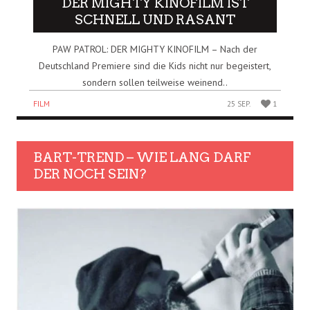
DER MIGHTY KINOFILM IST
SCHNELL UND RASANT
PAW PATROL: DER MIGHTY KINOFILM – Nach der
Deutschland Premiere sind die Kids nicht nur begeistert,
sondern sollen teilweise weinend..
FILM
25 SEP.
1
BART-TREND – WIE LANG DARF
DER NOCH SEIN?