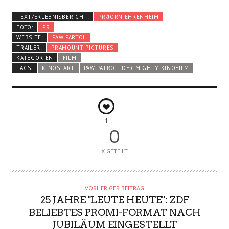
TEXT/ERLEBNISBERICHT:
PR/JÖRN EHRENHEIM
FOTO:
PR
WEBSITE:
PAW PARTOL
TRAILER:
PRAMOUNT PICTURES
KATEGORIEN
FILM
TAGS:
KINOSTART
PAW PATROL: DER MIGHTY KINOFILM
1
0
X GETEILT
VORHERIGER BEITRAG
25 JAHRE "LEUTE HEUTE": ZDF
BELIEBTES PROMI-FORMAT NACH
JUBILÄUM EINGESTELLT