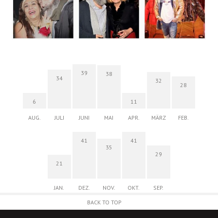
39
38
34
32
28
6
11
AUG.
JULI
JUNI
MAI
APR.
MÄRZ
FEB.
41
41
35
29
21
JAN.
DEZ.
NOV.
OKT.
SEP.
BACK TO TOP