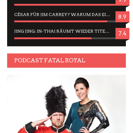
CÉSAR FÜR JIM CARREY? WARUM DAS EINER DER NERVIGSTEN ACTORS IST UND BLEIBT
8.9
JING JING: IN-THAI RÄUMT WIEDER TITEL AB – EIN ZWEI-STUNDEN-ERLEBNISBERICHT
7.4
PODCAST FATAL ROYAL