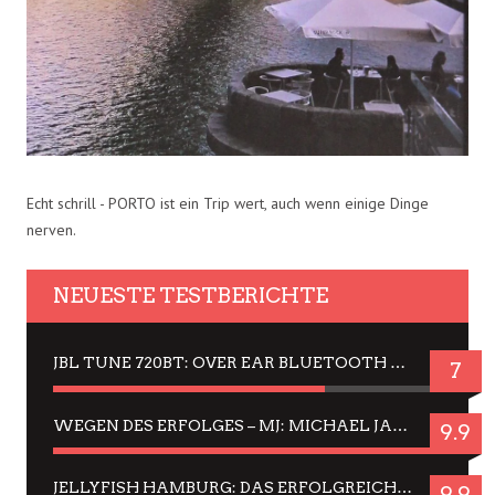
Echt schrill - PORTO ist ein Trip wert, auch wenn einige Dinge
nerven.
NEUESTE TESTBERICHTE
JBL TUNE 720BT: OVER EAR BLUETOOTH KOPFHÖRER UM DIE 50,-€ IM DAUER-TEST
7
WEGEN DES ERFOLGES – MJ: MICHAEL JACKSON MUSICAL IN EINER MATINEE SEHEN
9.9
JELLYFISH HAMBURG: DAS ERFOLGREICHE SOMMER-MENÜ 2025 IN GEFÜHLEN UND BILDERN
9.9