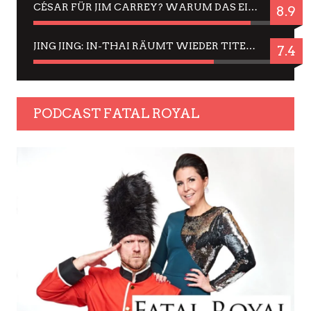
CÉSAR FÜR JIM CARREY? WARUM DAS EINER DER NERVIGSTEN ACTORS IST UND BLEIBT
8.9
JING JING: IN-THAI RÄUMT WIEDER TITEL AB – EIN ZWEI-STUNDEN-ERLEBNISBERICHT
7.4
PODCAST FATAL ROYAL