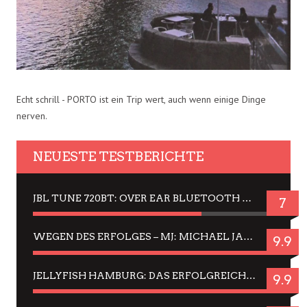
Echt schrill - PORTO ist ein Trip wert, auch wenn einige Dinge
nerven.
NEUESTE TESTBERICHTE
JBL TUNE 720BT: OVER EAR BLUETOOTH KOPFHÖRER UM DIE 50,-€ IM DAUER-TEST
7
WEGEN DES ERFOLGES – MJ: MICHAEL JACKSON MUSICAL IN EINER MATINEE SEHEN
9.9
JELLYFISH HAMBURG: DAS ERFOLGREICHE SOMMER-MENÜ 2025 IN GEFÜHLEN UND BILDERN
9.9