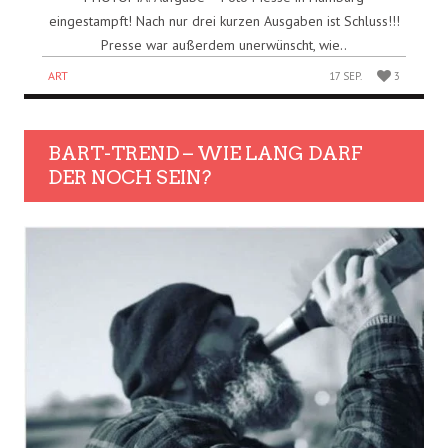
eingestampft! Nach nur drei kurzen Ausgaben ist Schluss!!!
Presse war außerdem unerwünscht, wie..
ART
17 SEP.
3
BART-TREND – WIE LANG DARF
DER NOCH SEIN?