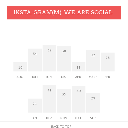
INSTA. GRAM(M). WE. ARE. SOCIAL.
39
38
34
32
28
10
11
AUG.
JULI
JUNI
MAI
APR.
MÄRZ
FEB.
41
40
35
29
21
JAN.
DEZ.
NOV.
OKT.
SEP.
BACK TO TOP