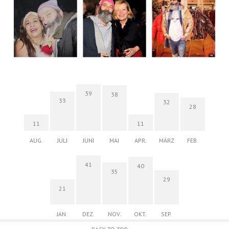
39
38
33
32
28
11
11
AUG.
JULI
JUNI
MAI
APR.
MÄRZ
FEB.
41
40
35
29
21
JAN.
DEZ.
NOV.
OKT.
SEP.