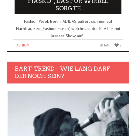
IASKO“, DAS FÜR WIRBEL S
ORGTE
Fashion Week Berlin: ADIDAS äußert sich nun auf
Nachfrage zu „Fashion Fiasko“, welches in der PLATTE mit
krasser Show auf..
FASHION
20 JAN.
2
BART-TREND – WIE LANG DARF
DER NOCH SEIN?