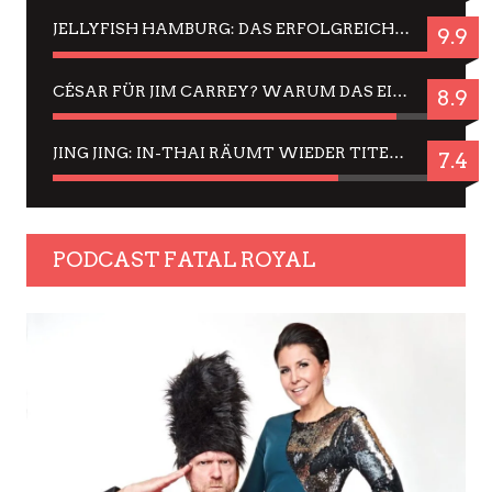
JELLYFISH HAMBURG: DAS ERFOLGREICHE SOMMER-MENÜ 2025 IN GEFÜHLEN UND BILDERN
9.9
CÉSAR FÜR JIM CARREY? WARUM DAS EINER DER NERVIGSTEN ACTORS IST UND BLEIBT
8.9
JING JING: IN-THAI RÄUMT WIEDER TITEL AB – EIN ZWEI-STUNDEN-ERLEBNISBERICHT
7.4
PODCAST FATAL ROYAL