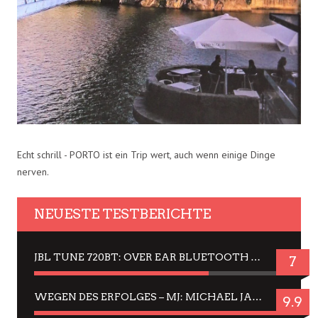
Echt schrill - PORTO ist ein Trip wert, auch wenn einige Dinge
nerven.
NEUESTE TESTBERICHTE
JBL TUNE 720BT: OVER EAR BLUETOOTH KOPFHÖRER UM DIE 50,-€ IM DAUER-TEST
7
WEGEN DES ERFOLGES – MJ: MICHAEL JACKSON MUSICAL IN EINER MATINEE SEHEN
9.9