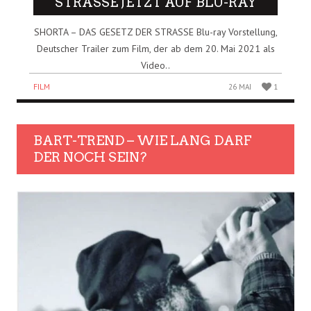
STRASSE JETZT AUF BLU-RAY
SHORTA – DAS GESETZ DER STRASSE Blu-ray Vorstellung,
Deutscher Trailer zum Film, der ab dem 20. Mai 2021 als
Video..
FILM
26 MAI
1
BART-TREND – WIE LANG DARF
DER NOCH SEIN?