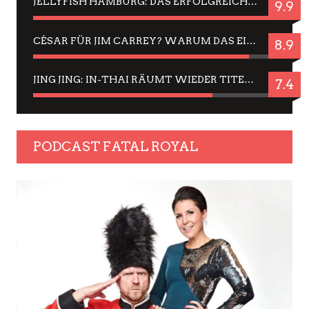
JELLYFISH HAMBURG: DAS ERFOLGREICHE SOMMER-MENÜ 2025 IN GEFÜHLEN UND BILDERN
9.9
CÉSAR FÜR JIM CARREY? WARUM DAS EINER DER NERVIGSTEN ACTORS IST UND BLEIBT
8.9
JING JING: IN-THAI RÄUMT WIEDER TITEL AB – EIN ZWEI-STUNDEN-ERLEBNISBERICHT
7.4
PODCAST FATAL ROYAL