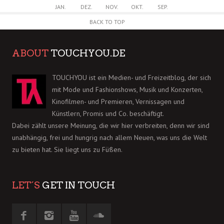
JAN.
DEZ.
NOV.
OKT.
SEP.
BACK TO TOP
ABOUT
TOUCHYOU.DE
TOUCHYOU ist ein Medien- und Freizeitblog, der sich
mit Mode und Fashionshows, Musik und Konzerten,
Kinofilmen- und Premieren, Vernissagen und
Künstlern, Promis und Co. beschäftigt.
Dabei zählt unsere Meinung, die wir hier verbreiten, denn wir sind
unabhängig, frei und hungrig nach allem Neuen, was uns die Welt
zu bieten hat. Sie liegt uns zu Füßen.
LET´S
GET IN TOUCH