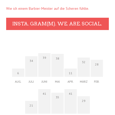
Wie ich einem Barbier-Meister auf die Scheren fühlte.
INSTA. GRAM(M). WE. ARE. SOCIAL.
39
38
34
32
28
6
11
AUG.
JULI
JUNI
MAI
APR.
MÄRZ
FEB.
41
41
35
29
21