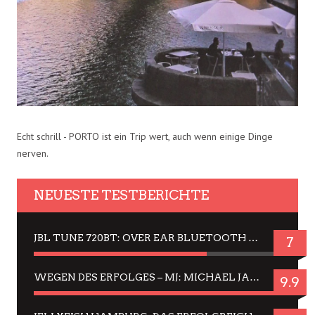
Echt schrill - PORTO ist ein Trip wert, auch wenn einige Dinge
nerven.
NEUESTE TESTBERICHTE
JBL TUNE 720BT: OVER EAR BLUETOOTH KOPFHÖRER UM DIE 50,-€ IM DAUER-TEST
7
WEGEN DES ERFOLGES – MJ: MICHAEL JACKSON MUSICAL IN EINER MATINEE SEHEN
9.9