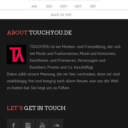
JAN.
DEZ.
NOV.
OKT.
SEP.
BACK TO TOP
ABOUT
TOUCHYOU.DE
TOUCHYOU ist ein Medien- und Freizeitblog, der sich
mit Mode und Fashionshows, Musik und Konzerten,
Kinofilmen- und Premieren, Vernissagen und
Künstlern, Promis und Co. beschäftigt.
Dabei zählt unsere Meinung, die wir hier verbreiten, denn wir sind
unabhängig, frei und hungrig nach allem Neuen, was uns die Welt
zu bieten hat. Sie liegt uns zu Füßen.
LET´S
GET IN TOUCH