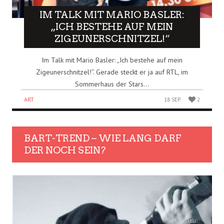
IM TALK MIT MARIO BASLER:
„ICH BESTEHE AUF MEIN
ZIGEUNERSCHNITZEL!“
Im Talk mit Mario Basler: „Ich bestehe auf mein
Zigeunerschnitzel!“. Gerade steckt er ja auf RTL, im
Sommerhaus der Stars...
ART
18 SEP.
2
BART-TREND – WIE LANG DARF
DER NOCH SEIN?