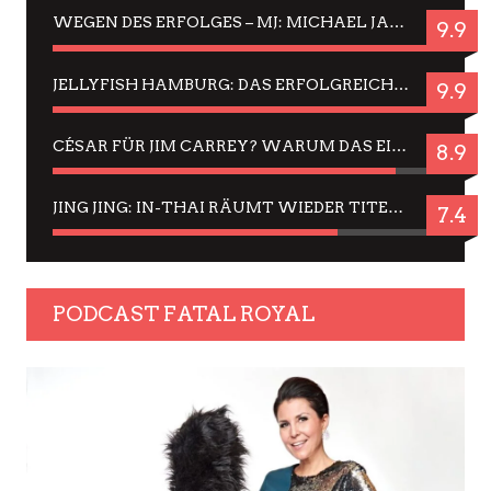
WEGEN DES ERFOLGES – MJ: MICHAEL JACKSON MUSICAL IN EINER MATINEE SEHEN
9.9
JELLYFISH HAMBURG: DAS ERFOLGREICHE SOMMER-MENÜ 2025 IN GEFÜHLEN UND BILDERN
9.9
CÉSAR FÜR JIM CARREY? WARUM DAS EINER DER NERVIGSTEN ACTORS IST UND BLEIBT
8.9
JING JING: IN-THAI RÄUMT WIEDER TITEL AB – EIN ZWEI-STUNDEN-ERLEBNISBERICHT
7.4
PODCAST FATAL ROYAL