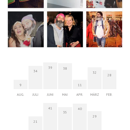
39
38
34
32
28
9
11
AUG.
JULI
JUNI
MAI
APR.
MÄRZ
FEB.
41
40
35
29
21