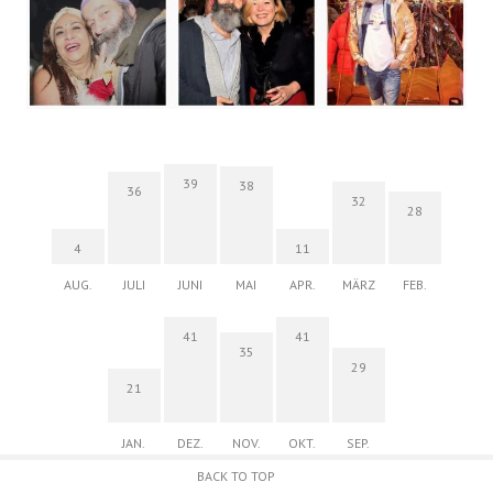
39
38
36
32
28
4
11
AUG.
JULI
JUNI
MAI
APR.
MÄRZ
FEB.
41
41
35
29
21
JAN.
DEZ.
NOV.
OKT.
SEP.
BACK TO TOP