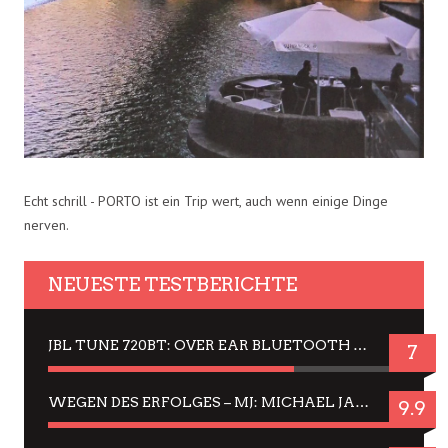
Echt schrill - PORTO ist ein Trip wert, auch wenn einige Dinge
nerven.
NEUESTE TESTBERICHTE
JBL TUNE 720BT: OVER EAR BLUETOOTH KOPFHÖRER UM DIE 50,-€ IM DAUER-TEST
7
WEGEN DES ERFOLGES – MJ: MICHAEL JACKSON MUSICAL IN EINER MATINEE SEHEN
9.9