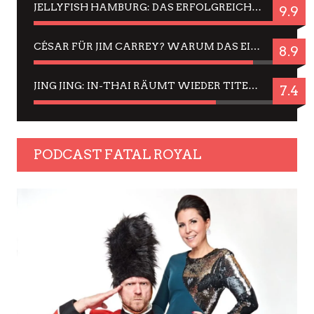
JELLYFISH HAMBURG: DAS ERFOLGREICHE SOMMER-MENÜ 2025 IN GEFÜHLEN UND BILDERN
9.9
CÉSAR FÜR JIM CARREY? WARUM DAS EINER DER NERVIGSTEN ACTORS IST UND BLEIBT
8.9
JING JING: IN-THAI RÄUMT WIEDER TITEL AB – EIN ZWEI-STUNDEN-ERLEBNISBERICHT
7.4
PODCAST FATAL ROYAL