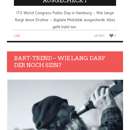
AUSGECHECKT
ITS World Congress Public Day in Hamburg – Wie lange
fliegt diese Drohne – digitale Mobilität ausgecheckt. Alles
geht bald nur..
CAR
14 OKT.
3
BART-TREND – WIE LANG DARF
DER NOCH SEIN?