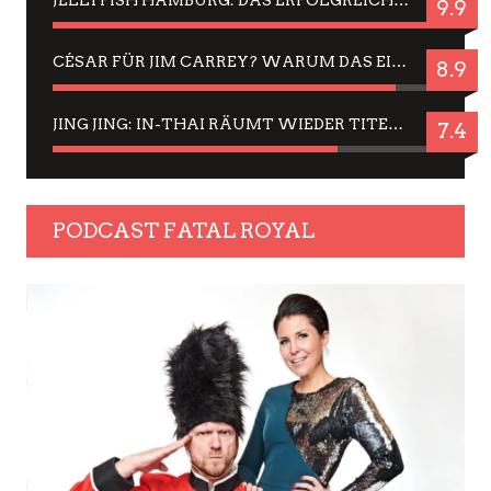
JELLYFISH HAMBURG: DAS ERFOLGREICHE SOMMER-MENÜ 2025 IN GEFÜHLEN UND BILDERN
9.9
CÉSAR FÜR JIM CARREY? WARUM DAS EINER DER NERVIGSTEN ACTORS IST UND BLEIBT
8.9
JING JING: IN-THAI RÄUMT WIEDER TITEL AB – EIN ZWEI-STUNDEN-ERLEBNISBERICHT
7.4
PODCAST FATAL ROYAL