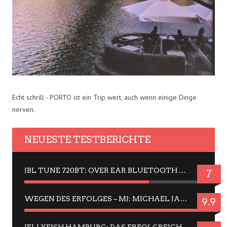
Echt schrill - PORTO ist ein Trip wert, auch wenn einige Dinge
nerven.
NEUESTE TESTBERICHTE
JBL TUNE 720BT: OVER EAR BLUETOOTH KOPFHÖRER UM DIE 50,-€ IM DAUER-TEST
7
WEGEN DES ERFOLGES – MJ: MICHAEL JACKSON MUSICAL IN EINER MATINEE SEHEN
9.9