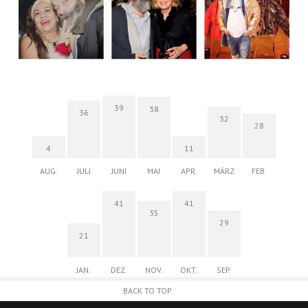
39
38
36
32
28
4
11
AUG.
JULI
JUNI
MAI
APR.
MÄRZ
FEB.
41
41
35
29
21
JAN.
DEZ.
NOV.
OKT.
SEP.
BACK TO TOP