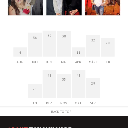
39
38
36
32
28
4
11
AUG.
JULI
JUNI
MAI
APR.
MÄRZ
FEB.
41
41
35
29
21
JAN.
DEZ.
NOV.
OKT.
SEP.
BACK TO TOP