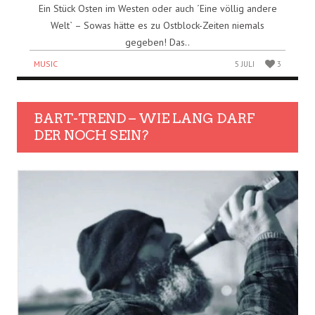
Ein Stück Osten im Westen oder auch ´Eine völlig andere
Welt` – Sowas hätte es zu Ostblock-Zeiten niemals
gegeben! Das..
MUSIC
5 JULI
3
BART-TREND – WIE LANG DARF
DER NOCH SEIN?