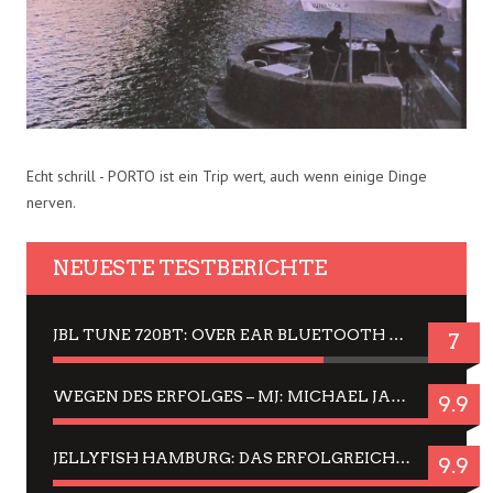
Echt schrill - PORTO ist ein Trip wert, auch wenn einige Dinge
nerven.
NEUESTE TESTBERICHTE
JBL TUNE 720BT: OVER EAR BLUETOOTH KOPFHÖRER UM DIE 50,-€ IM DAUER-TEST
7
WEGEN DES ERFOLGES – MJ: MICHAEL JACKSON MUSICAL IN EINER MATINEE SEHEN
9.9
JELLYFISH HAMBURG: DAS ERFOLGREICHE SOMMER-MENÜ 2025 IN GEFÜHLEN UND BILDERN
9.9