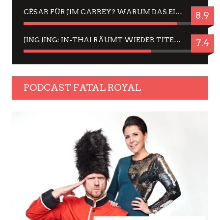
CÉSAR FÜR JIM CARREY? WARUM DAS EINER DER NERVIGSTEN ACTORS IST UND BLEIBT
8.9
JING JING: IN-THAI RÄUMT WIEDER TITEL AB – EIN ZWEI-STUNDEN-ERLEBNISBERICHT
7.4
PODCAST FATAL ROYAL