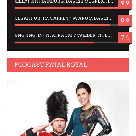
JELLYFISH HAMBURG: DAS ERFOLGREICHE SOMMER-MENÜ 2025 IN GEFÜHLEN UND BILDERN
9.9
CÉSAR FÜR JIM CARREY? WARUM DAS EINER DER NERVIGSTEN ACTORS IST UND BLEIBT
8.9
JING JING: IN-THAI RÄUMT WIEDER TITEL AB – EIN ZWEI-STUNDEN-ERLEBNISBERICHT
7.4
PODCAST FATAL ROYAL