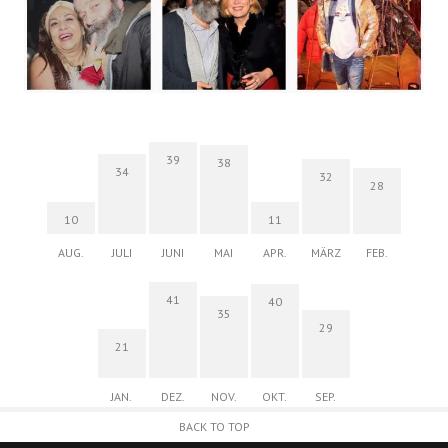
39
38
34
32
28
10
11
AUG.
JULI
JUNI
MAI
APR.
MÄRZ
FEB.
41
40
35
29
21
JAN.
DEZ.
NOV.
OKT.
SEP.
BACK TO TOP