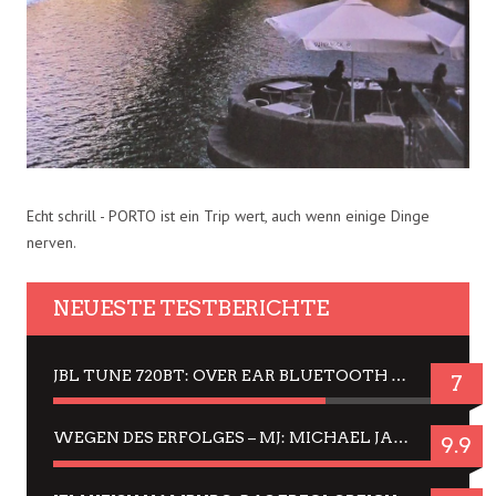
Echt schrill - PORTO ist ein Trip wert, auch wenn einige Dinge
nerven.
NEUESTE TESTBERICHTE
JBL TUNE 720BT: OVER EAR BLUETOOTH KOPFHÖRER UM DIE 50,-€ IM DAUER-TEST
7
WEGEN DES ERFOLGES – MJ: MICHAEL JACKSON MUSICAL IN EINER MATINEE SEHEN
9.9