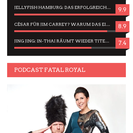
JELLYFISH HAMBURG: DAS ERFOLGREICHE SOMMER-MENÜ 2025 IN GEFÜHLEN UND BILDERN
9.9
CÉSAR FÜR JIM CARREY? WARUM DAS EINER DER NERVIGSTEN ACTORS IST UND BLEIBT
8.9
JING JING: IN-THAI RÄUMT WIEDER TITEL AB – EIN ZWEI-STUNDEN-ERLEBNISBERICHT
7.4
PODCAST FATAL ROYAL