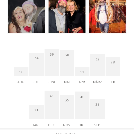
39
38
34
32
28
10
11
AUG.
JULI
JUNI
MAI
APR.
MÄRZ
FEB.
41
40
35
29
21
JAN.
DEZ.
NOV.
OKT.
SEP.
BACK TO TOP