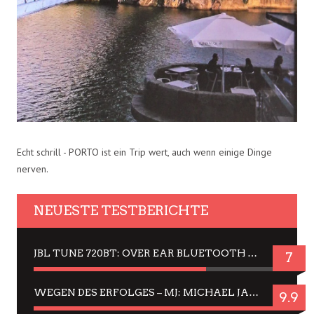
Echt schrill - PORTO ist ein Trip wert, auch wenn einige Dinge
nerven.
NEUESTE TESTBERICHTE
JBL TUNE 720BT: OVER EAR BLUETOOTH KOPFHÖRER UM DIE 50,-€ IM DAUER-TEST
7
WEGEN DES ERFOLGES – MJ: MICHAEL JACKSON MUSICAL IN EINER MATINEE SEHEN
9.9