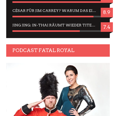
CÉSAR FÜR JIM CARREY? WARUM DAS EINER DER NERVIGSTEN ACTORS IST UND BLEIBT
8.9
JING JING: IN-THAI RÄUMT WIEDER TITEL AB – EIN ZWEI-STUNDEN-ERLEBNISBERICHT
7.4
PODCAST FATAL ROYAL