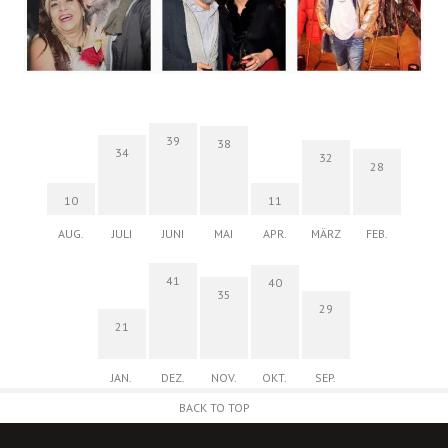
39
38
34
32
28
10
11
AUG.
JULI
JUNI
MAI
APR.
MÄRZ
FEB.
41
40
35
29
21
JAN.
DEZ.
NOV.
OKT.
SEP.
BACK TO TOP