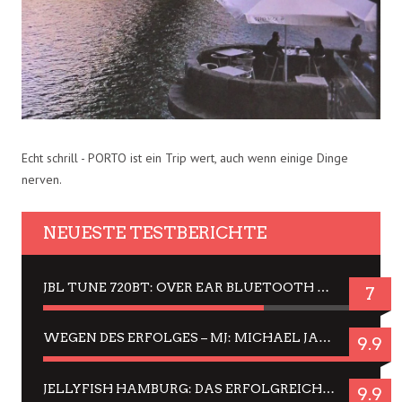
Echt schrill - PORTO ist ein Trip wert, auch wenn einige Dinge
nerven.
NEUESTE TESTBERICHTE
JBL TUNE 720BT: OVER EAR BLUETOOTH KOPFHÖRER UM DIE 50,-€ IM DAUER-TEST
7
WEGEN DES ERFOLGES – MJ: MICHAEL JACKSON MUSICAL IN EINER MATINEE SEHEN
9.9
JELLYFISH HAMBURG: DAS ERFOLGREICHE SOMMER-MENÜ 2025 IN GEFÜHLEN UND BILDERN
9.9