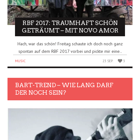
RBF 2017: TRAUMHAFT SCHÖN
GETRÄUMT – MIT NOVO AMOR
Hach, war das schön! Freitag schaute ich doch noch ganz
spontan auf dem RBF 2017 vorbei und pickte mir eine..
MUSIC
23 SEP.
3
BART-TREND – WIE LANG DARF
DER NOCH SEIN?