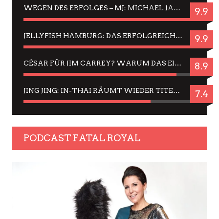
WEGEN DES ERFOLGES – MJ: MICHAEL JACKSON MUSICAL IN EINER MATINEE SEHEN
9.9
JELLYFISH HAMBURG: DAS ERFOLGREICHE SOMMER-MENÜ 2025 IN GEFÜHLEN UND BILDERN
9.9
CÉSAR FÜR JIM CARREY? WARUM DAS EINER DER NERVIGSTEN ACTORS IST UND BLEIBT
8.9
JING JING: IN-THAI RÄUMT WIEDER TITEL AB – EIN ZWEI-STUNDEN-ERLEBNISBERICHT
7.4
PODCAST FATAL ROYAL