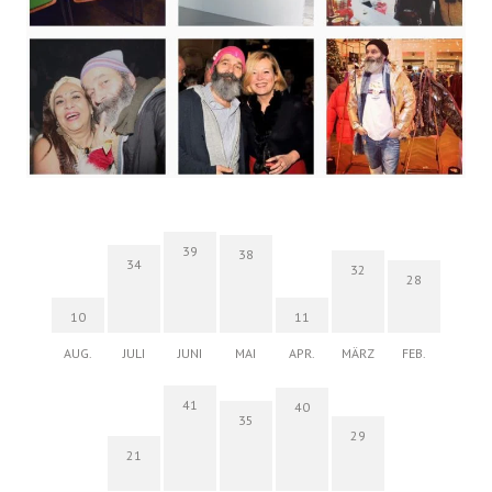
39
38
34
32
28
10
11
AUG.
JULI
JUNI
MAI
APR.
MÄRZ
FEB.
41
40
35
29
21