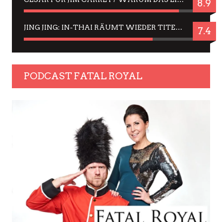
8.9
JING JING: IN-THAI RÄUMT WIEDER TITEL AB – EIN ZWEI-STUNDEN-ERLEBNISBERICHT
7.4
PODCAST FATAL ROYAL