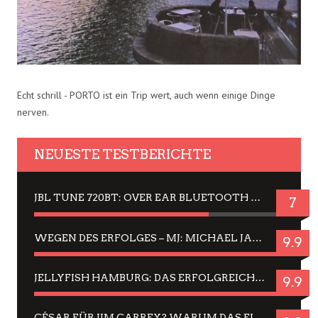
Echt schrill - PORTO ist ein Trip wert, auch wenn einige Dinge
nerven.
NEUESTE TESTBERICHTE
JBL TUNE 720BT: OVER EAR BLUETOOTH KOPFHÖRER UM DIE 50,-€ IM DAUER-TEST
7
WEGEN DES ERFOLGES – MJ: MICHAEL JACKSON MUSICAL IN EINER MATINEE SEHEN
9.9
JELLYFISH HAMBURG: DAS ERFOLGREICHE SOMMER-MENÜ 2025 IN GEFÜHLEN UND BILDERN
9.9
CÉSAR FÜR JIM CARREY? WARUM DAS EINER DER NERVIGSTEN ACTORS IST UND BLEIBT