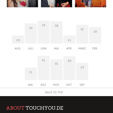
39
38
34
32
28
10
11
AUG.
JULI
JUNI
MAI
APR.
MÄRZ
FEB.
41
40
35
29
21
JAN.
DEZ.
NOV.
OKT.
SEP.
BACK TO TOP
ABOUT
TOUCHYOU.DE