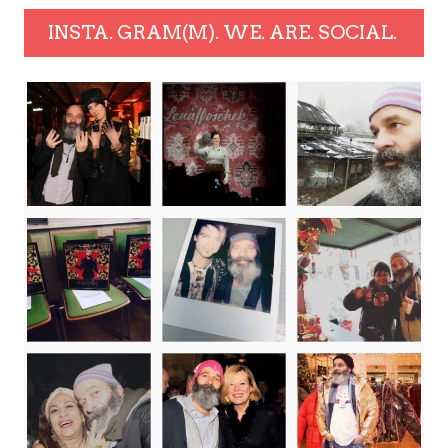
INSTA. GRAM(M). WE. ARE. SOCIAL.