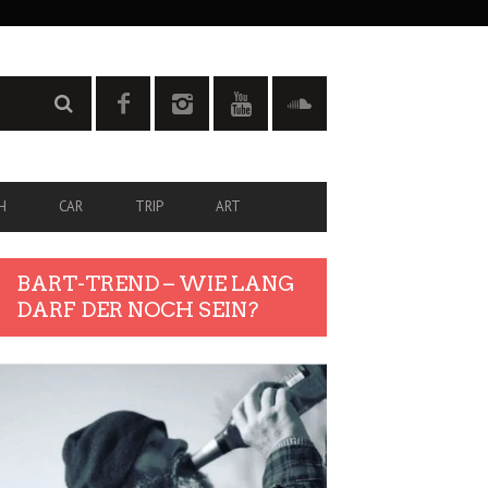
H
CAR
TRIP
ART
BART-TREND – WIE LANG
DARF DER NOCH SEIN?