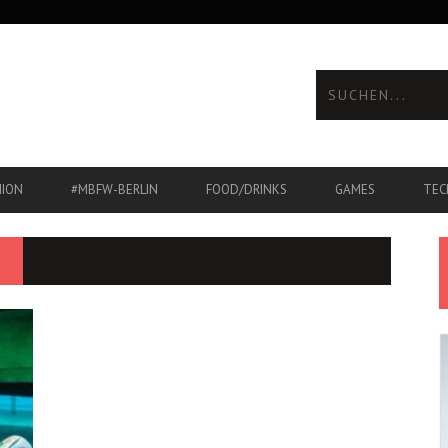
HION
#MBFW-BERLIN
FOOD/DRINKS
GAMES
TEC