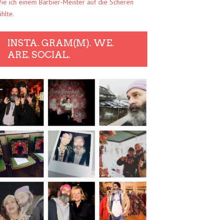
ie ich einem Barbier-Meister auf die Scheren
ühlte.
INSTA. GRAM(M). WE.
ARE. SOCIAL.