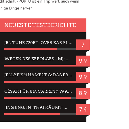
cht schrill - PORTO ist ein Trip wert, auch wenn
inige Dinge nerven.
NEUESTE TESTBERICHTE
JBL TUNE 720BT: OVER EAR BLUETOOTH KOPFHÖRER UM DIE 50,-€ IM DAUER-TEST
7
WEGEN DES ERFOLGES – MJ: MICHAEL JACKSON MUSICAL IN EINER MATINEE SEHEN
9.9
JELLYFISH HAMBURG: DAS ERFOLGREICHE SOMMER-MENÜ 2025 IN GEFÜHLEN UND BILDERN
9.9
CÉSAR FÜR JIM CARREY? WARUM DAS EINER DER NERVIGSTEN ACTORS IST UND BLEIBT
8.9
JING JING: IN-THAI RÄUMT WIEDER TITEL AB – EIN ZWEI-STUNDEN-ERLEBNISBERICHT
7.4