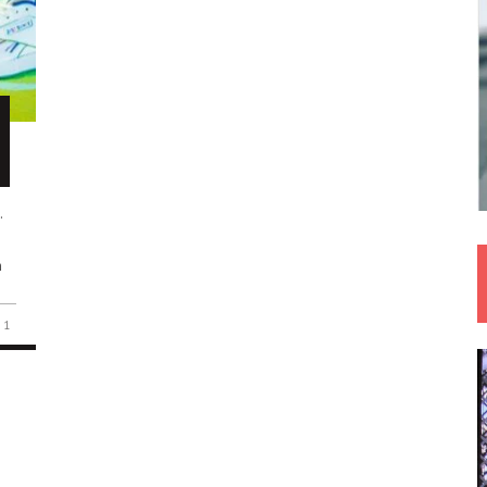
.
n
1