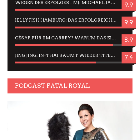
WEGEN DES ERFOLGES – MJ: MICHAEL JACKSON MUSICAL IN EINER MATINEE SEHEN
9.9
JELLYFISH HAMBURG: DAS ERFOLGREICHE SOMMER-MENÜ 2025 IN GEFÜHLEN UND BILDERN
9.9
CÉSAR FÜR JIM CARREY? WARUM DAS EINER DER NERVIGSTEN ACTORS IST UND BLEIBT
8.9
JING JING: IN-THAI RÄUMT WIEDER TITEL AB – EIN ZWEI-STUNDEN-ERLEBNISBERICHT
7.4
PODCAST FATAL ROYAL