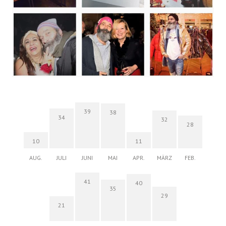
39
38
34
32
28
10
11
AUG.
JULI
JUNI
MAI
APR.
MÄRZ
FEB.
41
40
35
29
21