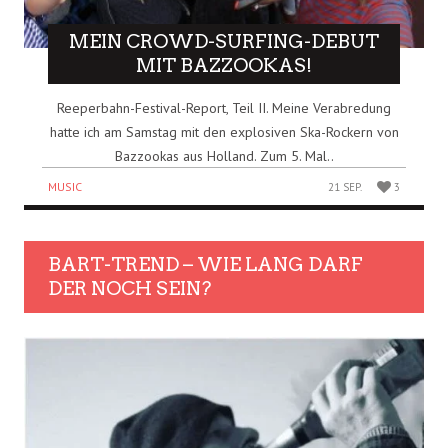
MEIN CROWD-SURFING-DEBUT
MIT BAZZOOKAS!
Reeperbahn-Festival-Report, Teil II. Meine Verabredung
hatte ich am Samstag mit den explosiven Ska-Rockern von
Bazzookas aus Holland. Zum 5. Mal..
MUSIC
21 SEP.
3
BART-TREND – WIE LANG DARF
DER NOCH SEIN?