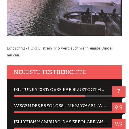
Echt schrill - PORTO ist ein Trip wert, auch wenn einige Dinge
nerven.
NEUESTE TESTBERICHTE
JBL TUNE 720BT: OVER EAR BLUETOOTH KOPFHÖRER UM DIE 50,-€ IM DAUER-TEST
7
WEGEN DES ERFOLGES – MJ: MICHAEL JACKSON MUSICAL IN EINER MATINEE SEHEN
9.9
JELLYFISH HAMBURG: DAS ERFOLGREICHE SOMMER-MENÜ 2025 IN GEFÜHLEN UND BILDERN
9.9