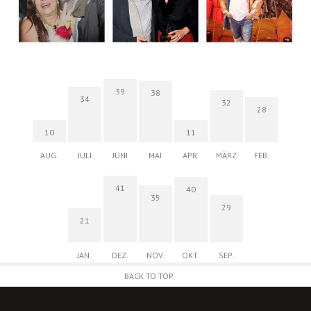
39
38
34
32
28
10
11
AUG.
JULI
JUNI
MAI
APR.
MÄRZ
FEB.
41
40
35
29
21
JAN.
DEZ.
NOV.
OKT.
SEP.
BACK TO TOP