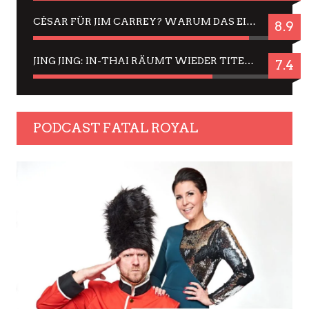
CÉSAR FÜR JIM CARREY? WARUM DAS EINER DER NERVIGSTEN ACTORS IST UND BLEIBT
8.9
JING JING: IN-THAI RÄUMT WIEDER TITEL AB – EIN ZWEI-STUNDEN-ERLEBNISBERICHT
7.4
PODCAST FATAL ROYAL