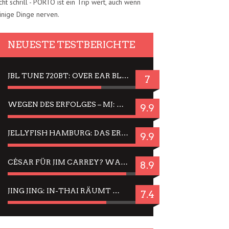
cht schrill - PORTO ist ein Trip wert, auch wenn
inige Dinge nerven.
NEUESTE TESTBERICHTE
JBL TUNE 720BT: OVER EAR BLUETOOTH KOPFHÖRER UM DIE 50,-€ IM DAUER-TEST
7
WEGEN DES ERFOLGES – MJ: MICHAEL JACKSON MUSICAL IN EINER MATINEE SEHEN
9.9
JELLYFISH HAMBURG: DAS ERFOLGREICHE SOMMER-MENÜ 2025 IN GEFÜHLEN UND BILDERN
9.9
CÉSAR FÜR JIM CARREY? WARUM DAS EINER DER NERVIGSTEN ACTORS IST UND BLEIBT
8.9
JING JING: IN-THAI RÄUMT WIEDER TITEL AB – EIN ZWEI-STUNDEN-ERLEBNISBERICHT
7.4