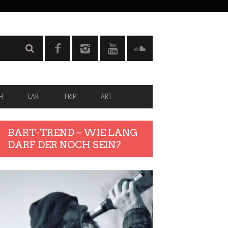
H
CAR
TRIP
ART
BART-TREND – WIE LANG
DARF DER NOCH SEIN?