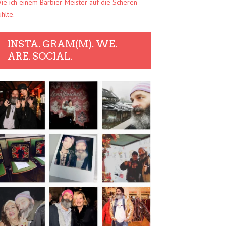
ie ich einem Barbier-Meister auf die Scheren
ühlte.
INSTA. GRAM(M). WE.
ARE. SOCIAL.