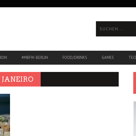
HION
#MBFW-BERLIN
FOOD/DRINKS
GAMES
TEC
 JANEIRO