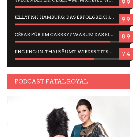
WEGEN DES ERFOLGES – MJ: MICHAEL JACKSON MUSICAL IN EINER MATINEE SEHEN
9.9
JELLYFISH HAMBURG: DAS ERFOLGREICHE SOMMER-MENÜ 2025 IN GEFÜHLEN UND BILDERN
9.9
CÉSAR FÜR JIM CARREY? WARUM DAS EINER DER NERVIGSTEN ACTORS IST UND BLEIBT
8.9
JING JING: IN-THAI RÄUMT WIEDER TITEL AB – EIN ZWEI-STUNDEN-ERLEBNISBERICHT
7.4
PODCAST FATAL ROYAL