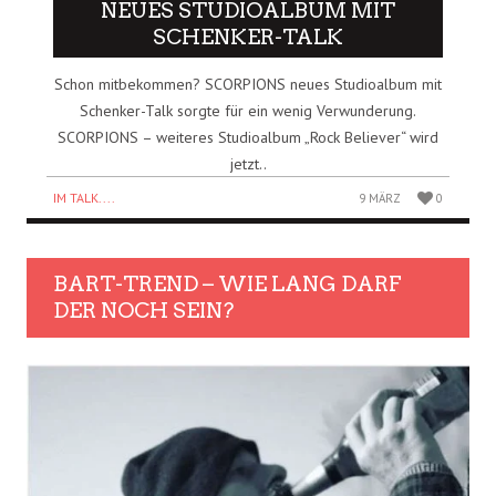
NEUES STUDIOALBUM MIT
SCHENKER-TALK
Schon mitbekommen? SCORPIONS neues Studioalbum mit
Schenker-Talk sorgte für ein wenig Verwunderung.
SCORPIONS – weiteres Studioalbum „Rock Believer“ wird
jetzt..
IM TALK....
9 MÄRZ
0
BART-TREND – WIE LANG DARF
DER NOCH SEIN?