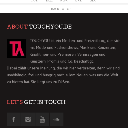
JAN.
DEZ.
NOV.
OKT.
SEP.
BACK TO TOP
ABOUT
TOUCHYOU.DE
TOUCHYOU ist ein Medien- und Freizeitblog, der sich
mit Mode und Fashionshows, Musik und Konzerten,
Kinofilmen- und Premieren, Vernissagen und
Künstlern, Promis und Co. beschäftigt.
Dabei zählt unsere Meinung, die wir hier verbreiten, denn wir sind
unabhängig, frei und hungrig nach allem Neuen, was uns die Welt
zu bieten hat. Sie liegt uns zu Füßen.
LET´S
GET IN TOUCH