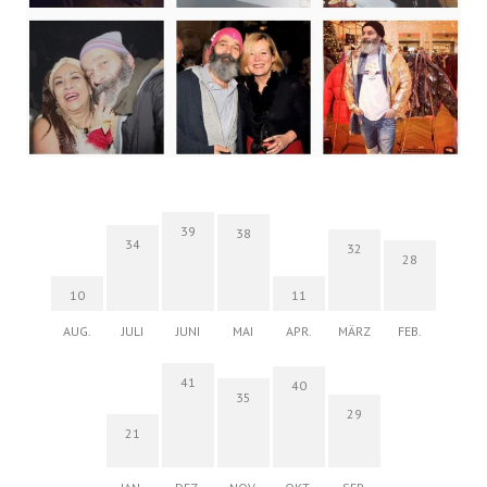
39
38
34
32
28
10
11
AUG.
JULI
JUNI
MAI
APR.
MÄRZ
FEB.
41
40
35
29
21