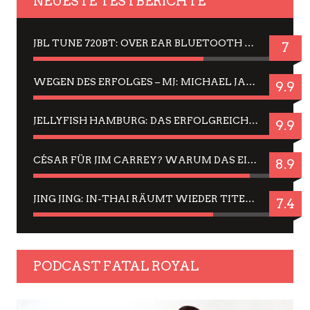
NEUESTE TESTBERICHTE
JBL TUNE 720BT: OVER EAR BLUETOOTH KOPFHÖRER UM DIE 50,-€ IM DAUER-TEST
7
WEGEN DES ERFOLGES – MJ: MICHAEL JACKSON MUSICAL IN EINER MATINEE SEHEN
9.9
JELLYFISH HAMBURG: DAS ERFOLGREICHE SOMMER-MENÜ 2025 IN GEFÜHLEN UND BILDERN
9.9
CÉSAR FÜR JIM CARREY? WARUM DAS EINER DER NERVIGSTEN ACTORS IST UND BLEIBT
8.9
JING JING: IN-THAI RÄUMT WIEDER TITEL AB – EIN ZWEI-STUNDEN-ERLEBNISBERICHT
7.4
PODCAST FATAL ROYAL