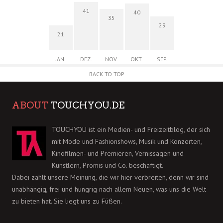
41
40
35
29
21
JAN.
DEZ.
NOV.
OKT.
SEP.
BACK TO TOP
ABOUT
TOUCHYOU.DE
TOUCHYOU ist ein Medien- und Freizeitblog, der sich
mit Mode und Fashionshows, Musik und Konzerten,
Kinofilmen- und Premieren, Vernissagen und
Künstlern, Promis und Co. beschäftigt.
Dabei zählt unsere Meinung, die wir hier verbreiten, denn wir sind
unabhängig, frei und hungrig nach allem Neuen, was uns die Welt
zu bieten hat. Sie liegt uns zu Füßen.