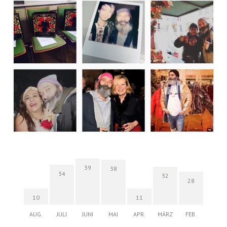
39
38
34
32
28
10
11
AUG.
JULI
JUNI
MAI
APR.
MÄRZ
FEB.