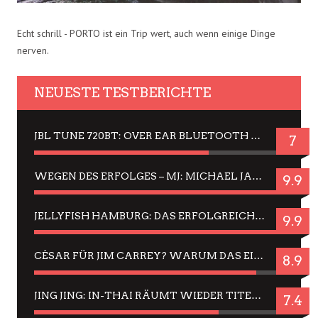
Echt schrill - PORTO ist ein Trip wert, auch wenn einige Dinge
nerven.
NEUESTE TESTBERICHTE
JBL TUNE 720BT: OVER EAR BLUETOOTH KOPFHÖRER UM DIE 50,-€ IM DAUER-TEST
7
WEGEN DES ERFOLGES – MJ: MICHAEL JACKSON MUSICAL IN EINER MATINEE SEHEN
9.9
JELLYFISH HAMBURG: DAS ERFOLGREICHE SOMMER-MENÜ 2025 IN GEFÜHLEN UND BILDERN
9.9
CÉSAR FÜR JIM CARREY? WARUM DAS EINER DER NERVIGSTEN ACTORS IST UND BLEIBT
8.9
JING JING: IN-THAI RÄUMT WIEDER TITEL AB – EIN ZWEI-STUNDEN-ERLEBNISBERICHT
7.4