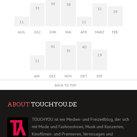
39
38
33
32
28
11
11
AUG.
JULI
JUNI
MAI
APR.
MÄRZ
FEB.
41
40
35
29
21
JAN.
DEZ.
NOV.
OKT.
SEP.
BACK TO TOP
ABOUT
TOUCHYOU.DE
TOUCHYOU ist ein Medien- und Freizeitblog, der sich
mit Mode und Fashionshows, Musik und Konzerten,
Kinofilmen- und Premieren, Vernissagen und