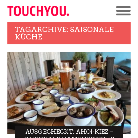
TAGARCHIVE: SAISONALE
KÜCHE
AUSGECHECKT: AHOI-KIEZ –