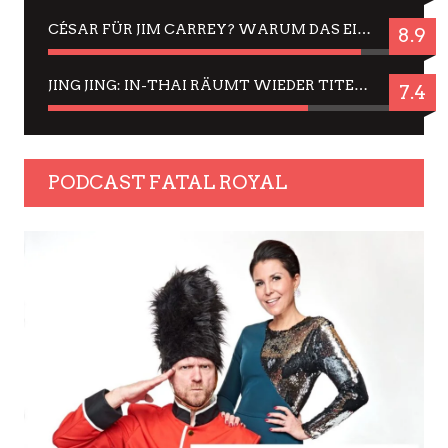
CÉSAR FÜR JIM CARREY? WARUM DAS EINER DER NERVIGSTEN ACTORS IST UND BLEIBT
8.9
JING JING: IN-THAI RÄUMT WIEDER TITEL AB – EIN ZWEI-STUNDEN-ERLEBNISBERICHT
7.4
PODCAST FATAL ROYAL