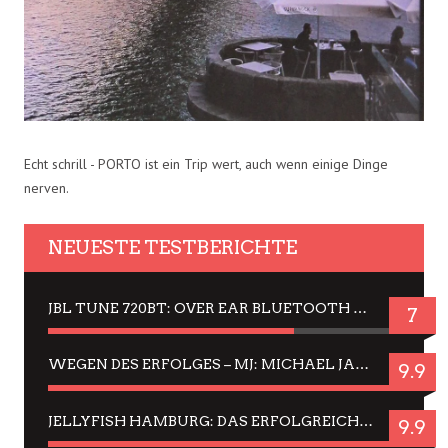
Echt schrill - PORTO ist ein Trip wert, auch wenn einige Dinge
nerven.
NEUESTE TESTBERICHTE
JBL TUNE 720BT: OVER EAR BLUETOOTH KOPFHÖRER UM DIE 50,-€ IM DAUER-TEST
7
WEGEN DES ERFOLGES – MJ: MICHAEL JACKSON MUSICAL IN EINER MATINEE SEHEN
9.9
JELLYFISH HAMBURG: DAS ERFOLGREICHE SOMMER-MENÜ 2025 IN GEFÜHLEN UND BILDERN
9.9