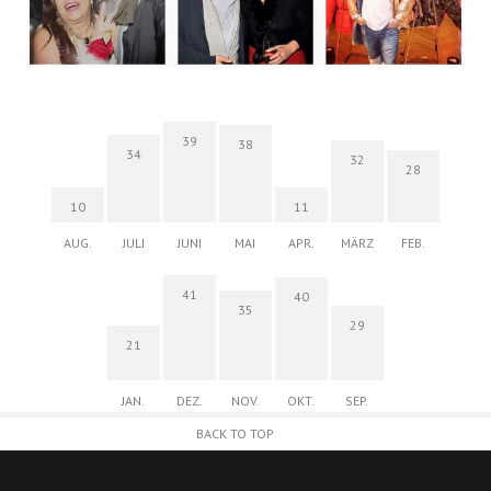
39
38
34
32
28
10
11
AUG.
JULI
JUNI
MAI
APR.
MÄRZ
FEB.
41
40
35
29
21
JAN.
DEZ.
NOV.
OKT.
SEP.
BACK TO TOP