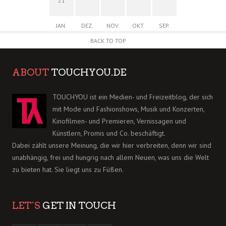
21
JAN.
DEZ.
NOV.
OKT.
SEP.
BACK TO TOP
ABOUT
TOUCHYOU.DE
TOUCHYOU ist ein Medien- und Freizeitblog, der sich
mit Mode und Fashionshows, Musik und Konzerten,
Kinofilmen- und Premieren, Vernissagen und
Künstlern, Promis und Co. beschäftigt.
Dabei zählt unsere Meinung, die wir hier verbreiten, denn wir sind
unabhängig, frei und hungrig nach allem Neuen, was uns die Welt
zu bieten hat. Sie liegt uns zu Füßen.
LET´S
GET IN TOUCH