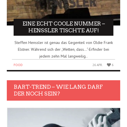
EINE ECHT COOLE NUMMER –
HENSSLER TISCHTE AUF!
Steffen Henssler ist genau das Gegenteil von Oldie Frank
Elstner. Während sich der „Wetten, dass…“-Erfinder bei
jedem zehn Mal langweilig..
FOOD
26 APR.
6
BART-TREND – WIE LANG DARF
DER NOCH SEIN?