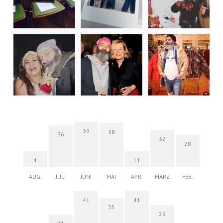
39
38
36
32
28
4
11
AUG.
JULI
JUNI
MAI
APR.
MÄRZ
FEB.
41
41
35
29