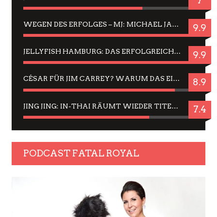
7
WEGEN DES ERFOLGES – MJ: MICHAEL JACKSON MUSICAL IN EINER MATINEE SEHEN
9.9
JELLYFISH HAMBURG: DAS ERFOLGREICHE SOMMER-MENÜ 2025 IN GEFÜHLEN UND BILDERN
9.9
CÉSAR FÜR JIM CARREY? WARUM DAS EINER DER NERVIGSTEN ACTORS IST UND BLEIBT
8.9
JING JING: IN-THAI RÄUMT WIEDER TITEL AB – EIN ZWEI-STUNDEN-ERLEBNISBERICHT
7.4
PODCAST FATAL ROYAL