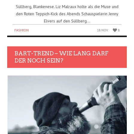
Süllberg, Blankenese. Liz Malraux holte als die Muse und
den Roten Teppich-Kick des Abends Schauspielerin Jenny
Elvers auf den Süllberg...
FASHION
18 NOV.
8
BART-TREND – WIE LANG DARF
DER NOCH SEIN?