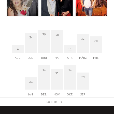
39
38
34
32
28
6
11
AUG.
JULI
JUNI
MAI
APR.
MÄRZ
FEB.
41
41
35
29
21
JAN.
DEZ.
NOV.
OKT.
SEP.
BACK TO TOP