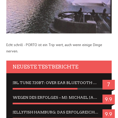
Echt schrill - PORTO ist ein Trip wert, auch wenn einige Dinge
nerven.
NEUESTE TESTBERICHTE
JBL TUNE 720BT: OVER EAR BLUETOOTH KOPFHÖRER UM DIE 50,-€ IM DAUER-TEST
7
WEGEN DES ERFOLGES – MJ: MICHAEL JACKSON MUSICAL IN EINER MATINEE SEHEN
9.9
JELLYFISH HAMBURG: DAS ERFOLGREICHE SOMMER-MENÜ 2025 IN GEFÜHLEN UND BILDERN
9.9