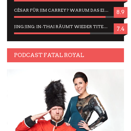
CÉSAR FÜR JIM CARREY? WARUM DAS EINER DER NERVIGSTEN ACTORS IST UND BLEIBT
8.9
JING JING: IN-THAI RÄUMT WIEDER TITEL AB – EIN ZWEI-STUNDEN-ERLEBNISBERICHT
7.4
PODCAST FATAL ROYAL