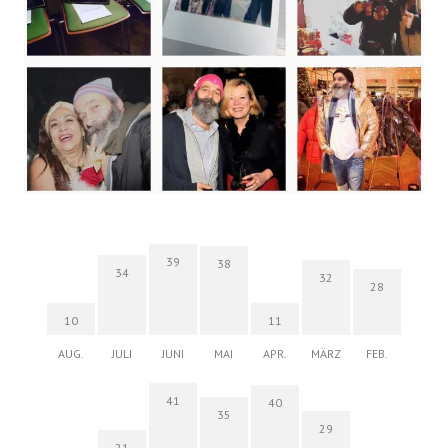
39
38
34
32
28
10
11
AUG.
JULI
JUNI
MAI
APR.
MÄRZ
FEB.
41
40
35
29
21