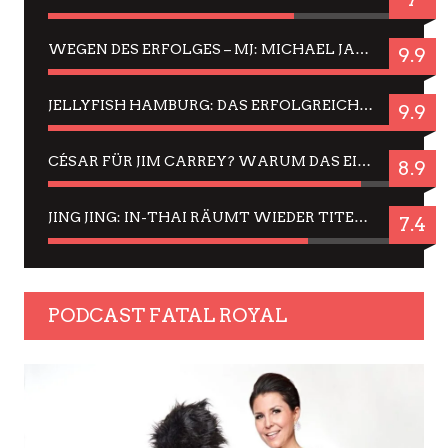
WEGEN DES ERFOLGES – MJ: MICHAEL JACKSON MUSICAL IN EINER MATINEE SEHEN
9.9
JELLYFISH HAMBURG: DAS ERFOLGREICHE SOMMER-MENÜ 2025 IN GEFÜHLEN UND BILDERN
9.9
CÉSAR FÜR JIM CARREY? WARUM DAS EINER DER NERVIGSTEN ACTORS IST UND BLEIBT
8.9
JING JING: IN-THAI RÄUMT WIEDER TITEL AB – EIN ZWEI-STUNDEN-ERLEBNISBERICHT
7.4
PODCAST FATAL ROYAL