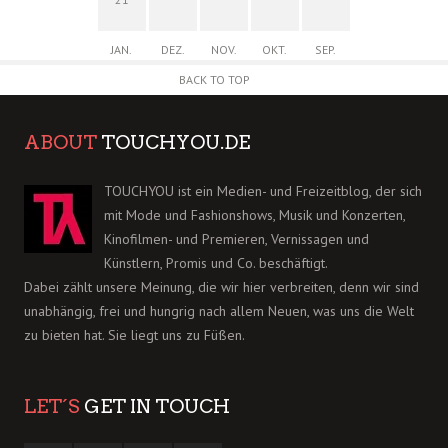
JAN.
DEZ.
NOV.
OKT.
SEP.
BACK TO TOP
ABOUT
TOUCHYOU.DE
TOUCHYOU ist ein Medien- und Freizeitblog, der sich
mit Mode und Fashionshows, Musik und Konzerten,
Kinofilmen- und Premieren, Vernissagen und
Künstlern, Promis und Co. beschäftigt.
Dabei zählt unsere Meinung, die wir hier verbreiten, denn wir sind
unabhängig, frei und hungrig nach allem Neuen, was uns die Welt
zu bieten hat. Sie liegt uns zu Füßen.
LET´S
GET IN TOUCH