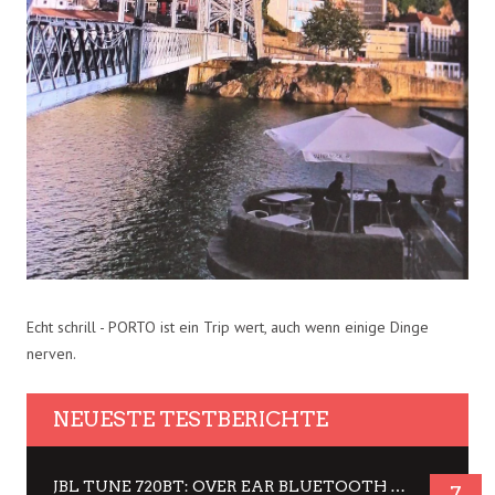
Echt schrill - PORTO ist ein Trip wert, auch wenn einige Dinge
nerven.
NEUESTE TESTBERICHTE
JBL TUNE 720BT: OVER EAR BLUETOOTH KOPFHÖRER UM DIE 50,-€ IM DAUER-TEST
7