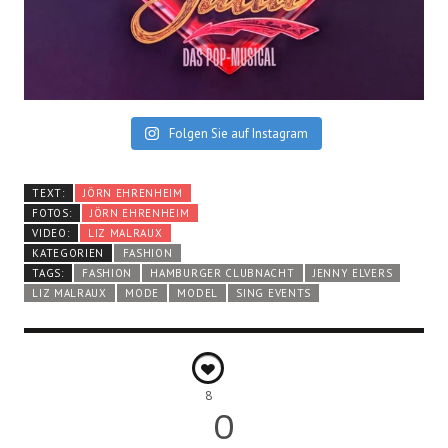
Folgen Sie auf Instagram
TEXT:
JÖRN EHRENHEIM
FOTOS:
JÖRN EHRENHEIM
VIDEO:
LIZ MALRAUX
KATEGORIEN
FASHION
TAGS:
FASHION
HAMBURGER CLUBNACHT
JENNY ELVERS
LIZ MALRAUX
MODE
MODEL
SING EVENTS
8
0