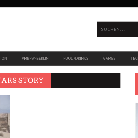
HION
#MBFW-BERLIN
FOOD/DRINKS
GAMES
TEC
WARS STORY