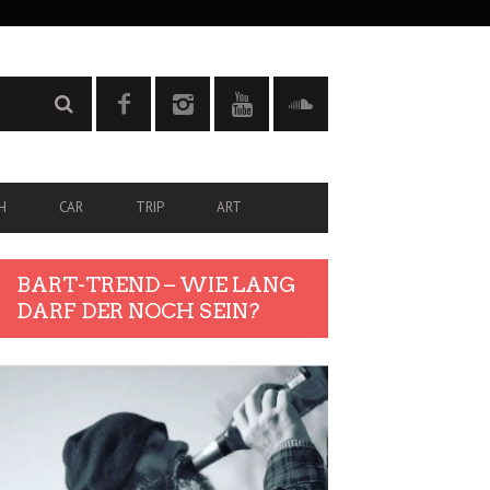
H
CAR
TRIP
ART
BART-TREND – WIE LANG
DARF DER NOCH SEIN?