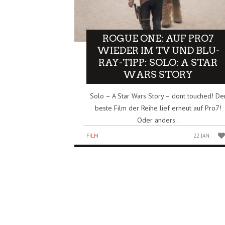
ROGUE ONE: AUF PRO7
WIEDER IM TV UND BLU-
RAY-TIPP: SOLO: A STAR
WARS STORY
Solo – A Star Wars Story – dont touched! De
beste Film der Reihe lief erneut auf Pro7!
Oder anders..
FILM
22 JAN.