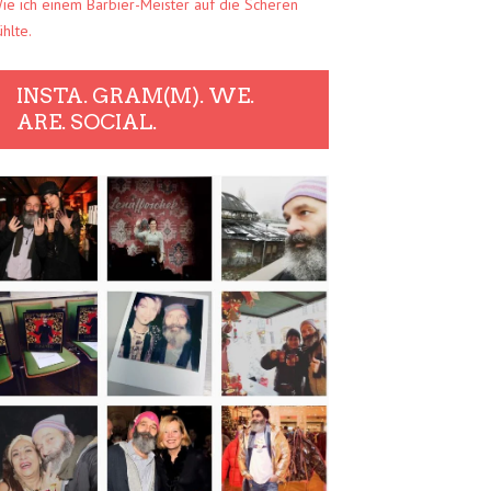
ie ich einem Barbier-Meister auf die Scheren
ühlte.
INSTA. GRAM(M). WE.
ARE. SOCIAL.