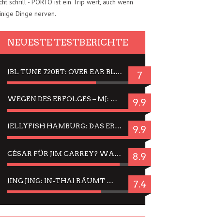
cht schrill - PORTO ist ein Trip wert, auch wenn
inige Dinge nerven.
NEUESTE TESTBERICHTE
JBL TUNE 720BT: OVER EAR BLUETOOTH KOPFHÖRER UM DIE 50,-€ IM DAUER-TEST
7
WEGEN DES ERFOLGES – MJ: MICHAEL JACKSON MUSICAL IN EINER MATINEE SEHEN
9.9
JELLYFISH HAMBURG: DAS ERFOLGREICHE SOMMER-MENÜ 2025 IN GEFÜHLEN UND BILDERN
9.9
CÉSAR FÜR JIM CARREY? WARUM DAS EINER DER NERVIGSTEN ACTORS IST UND BLEIBT
8.9
JING JING: IN-THAI RÄUMT WIEDER TITEL AB – EIN ZWEI-STUNDEN-ERLEBNISBERICHT
7.4