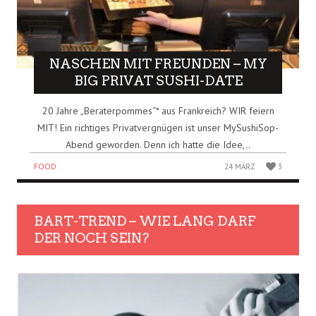
NASCHEN MIT FREUNDEN – MY
BIG PRIVAT SUSHI-DATE
20 Jahre „Beraterpommes“* aus Frankreich? WIR feiern
MIT! Ein richtiges Privatvergnügen ist unser MySushiSop-
Abend geworden. Denn ich hatte die Idee,..
FOOD
24 MÄRZ
3
BART-TREND – WIE LANG DARF
DER NOCH SEIN?