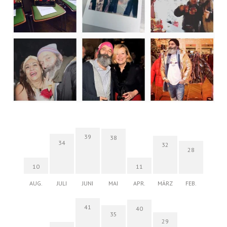
39
38
34
32
28
10
11
AUG.
JULI
JUNI
MAI
APR.
MÄRZ
FEB.
41
40
35
29