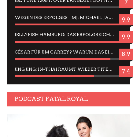
JBL TUNE 720BT: OVER EAR BLUETOOTH KOPFHÖRER UM DIE 50,-€ IM DAUER-TEST
7
WEGEN DES ERFOLGES – MJ: MICHAEL JACKSON MUSICAL IN EINER MATINEE SEHEN
9.9
JELLYFISH HAMBURG: DAS ERFOLGREICHE SOMMER-MENÜ 2025 IN GEFÜHLEN UND BILDERN
9.9
CÉSAR FÜR JIM CARREY? WARUM DAS EINER DER NERVIGSTEN ACTORS IST UND BLEIBT
8.9
JING JING: IN-THAI RÄUMT WIEDER TITEL AB – EIN ZWEI-STUNDEN-ERLEBNISBERICHT
7.4
PODCAST FATAL ROYAL