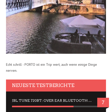
Echt schrill - PORTO ist ein Trip wert, auch wenn einige Dinge
nerven.
NEUESTE TESTBERICHTE
JBL TUNE 720BT: OVER EAR BLUETOOTH KOPFHÖRER UM DIE 50,-€ IM DAUER-TEST
7