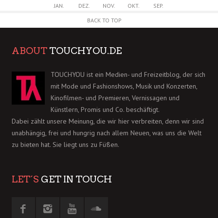
JAN.
DEZ.
NOV.
OKT.
SEP.
BACK TO TOP
ABOUT
TOUCHYOU.DE
TOUCHYOU ist ein Medien- und Freizeitblog, der sich
mit Mode und Fashionshows, Musik und Konzerten,
Kinofilmen- und Premieren, Vernissagen und
Künstlern, Promis und Co. beschäftigt.
Dabei zählt unsere Meinung, die wir hier verbreiten, denn wir sind
unabhängig, frei und hungrig nach allem Neuen, was uns die Welt
zu bieten hat. Sie liegt uns zu Füßen.
LET´S
GET IN TOUCH