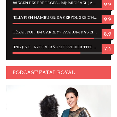
WEGEN DES ERFOLGES – MJ: MICHAEL JACKSON MUSICAL IN EINER MATINEE SEHEN
9.9
JELLYFISH HAMBURG: DAS ERFOLGREICHE SOMMER-MENÜ 2025 IN GEFÜHLEN UND BILDERN
9.9
CÉSAR FÜR JIM CARREY? WARUM DAS EINER DER NERVIGSTEN ACTORS IST UND BLEIBT
8.9
JING JING: IN-THAI RÄUMT WIEDER TITEL AB – EIN ZWEI-STUNDEN-ERLEBNISBERICHT
7.4
PODCAST FATAL ROYAL