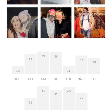
39
38
34
32
28
10
11
AUG.
JULI
JUNI
MAI
APR.
MÄRZ
FEB.
41
40
35
29
21