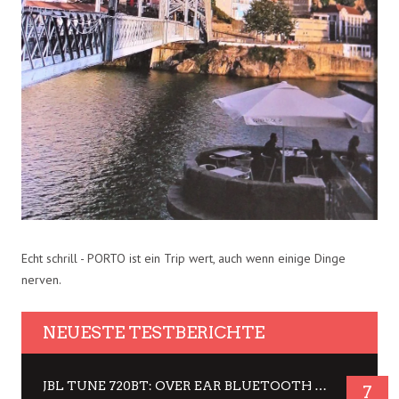
Echt schrill - PORTO ist ein Trip wert, auch wenn einige Dinge
nerven.
NEUESTE TESTBERICHTE
JBL TUNE 720BT: OVER EAR BLUETOOTH KOPFHÖRER UM DIE 50,-€ IM DAUER-TEST
7