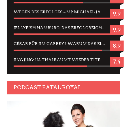
WEGEN DES ERFOLGES – MJ: MICHAEL JACKSON MUSICAL IN EINER MATINEE SEHEN
9.9
JELLYFISH HAMBURG: DAS ERFOLGREICHE SOMMER-MENÜ 2025 IN GEFÜHLEN UND BILDERN
9.9
CÉSAR FÜR JIM CARREY? WARUM DAS EINER DER NERVIGSTEN ACTORS IST UND BLEIBT
8.9
JING JING: IN-THAI RÄUMT WIEDER TITEL AB – EIN ZWEI-STUNDEN-ERLEBNISBERICHT
7.4
PODCAST FATAL ROYAL