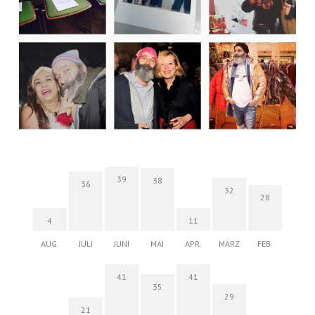
39
38
36
32
28
4
11
AUG.
JULI
JUNI
MAI
APR.
MÄRZ
FEB.
41
41
35
29
21