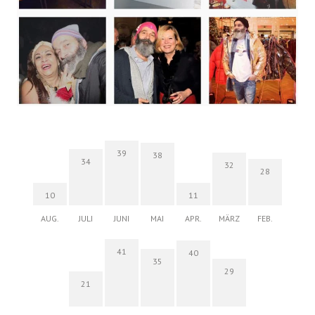
39
38
34
32
28
10
11
AUG.
JULI
JUNI
MAI
APR.
MÄRZ
FEB.
41
40
35
29
21