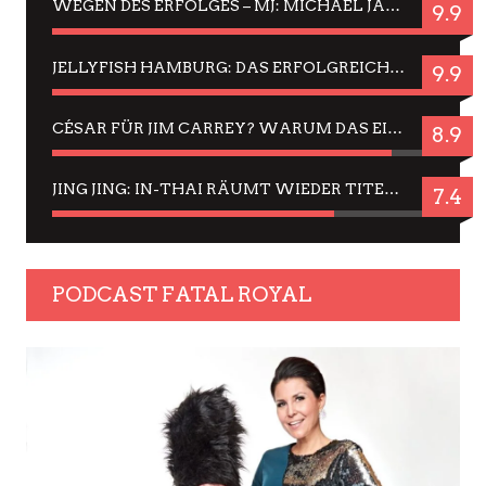
WEGEN DES ERFOLGES – MJ: MICHAEL JACKSON MUSICAL IN EINER MATINEE SEHEN
9.9
JELLYFISH HAMBURG: DAS ERFOLGREICHE SOMMER-MENÜ 2025 IN GEFÜHLEN UND BILDERN
9.9
CÉSAR FÜR JIM CARREY? WARUM DAS EINER DER NERVIGSTEN ACTORS IST UND BLEIBT
8.9
JING JING: IN-THAI RÄUMT WIEDER TITEL AB – EIN ZWEI-STUNDEN-ERLEBNISBERICHT
7.4
PODCAST FATAL ROYAL