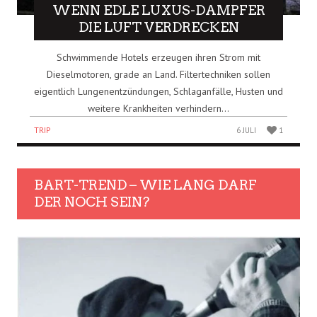
WENN EDLE LUXUS-DAMPFER
DIE LUFT VERDRECKEN
Schwimmende Hotels erzeugen ihren Strom mit
Dieselmotoren, grade an Land. Filtertechniken sollen
eigentlich Lungenentzündungen, Schlaganfälle, Husten und
weitere Krankheiten verhindern...
TRIP
6 JULI
1
BART-TREND – WIE LANG DARF
DER NOCH SEIN?