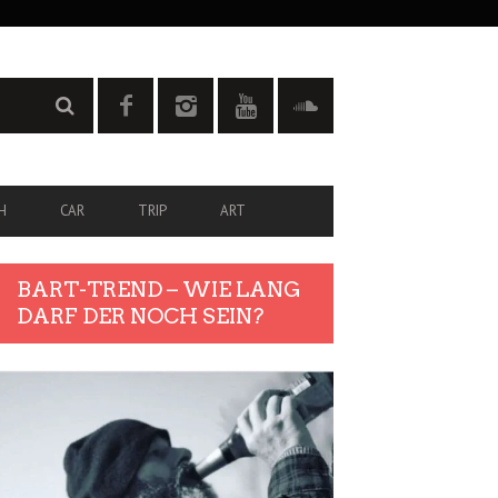
H
CAR
TRIP
ART
BART-TREND – WIE LANG
DARF DER NOCH SEIN?