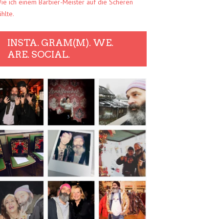
ie ich einem Barbier-Meister auf die Scheren
ühlte.
INSTA. GRAM(M). WE.
ARE. SOCIAL.