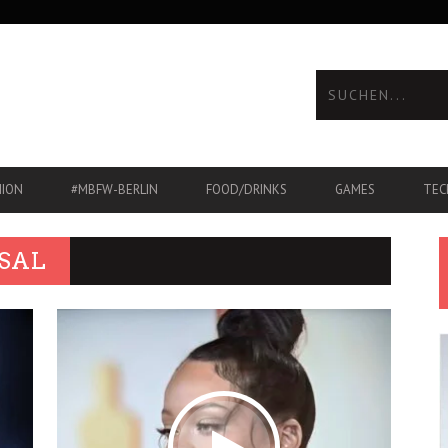
HION
#MBFW-BERLIN
FOOD/DRINKS
GAMES
TEC
SAL