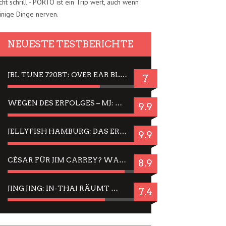
cht schrill - PORTO ist ein Trip wert, auch wenn
inige Dinge nerven.
NEUESTE TESTBERICHTE
JBL TUNE 720BT: OVER EAR BLUETOOTH KOPFHÖRER UM DIE 50,-€ IM DAUER-TEST
7
WEGEN DES ERFOLGES – MJ: MICHAEL JACKSON MUSICAL IN EINER MATINEE SEHEN
9.9
JELLYFISH HAMBURG: DAS ERFOLGREICHE SOMMER-MENÜ 2025 IN GEFÜHLEN UND BILDERN
9.9
CÉSAR FÜR JIM CARREY? WARUM DAS EINER DER NERVIGSTEN ACTORS IST UND BLEIBT
8.9
JING JING: IN-THAI RÄUMT WIEDER TITEL AB – EIN ZWEI-STUNDEN-ERLEBNISBERICHT
7.4