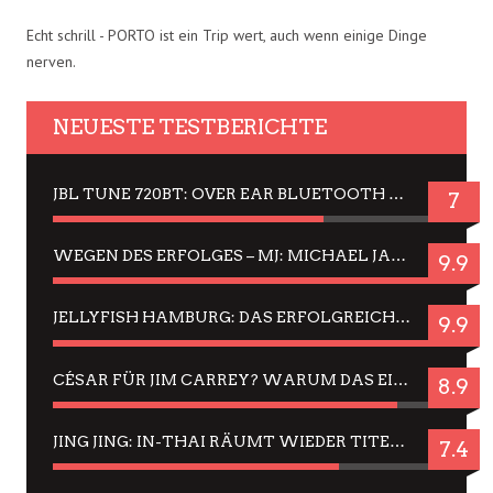
Echt schrill - PORTO ist ein Trip wert, auch wenn einige Dinge
nerven.
NEUESTE TESTBERICHTE
JBL TUNE 720BT: OVER EAR BLUETOOTH KOPFHÖRER UM DIE 50,-€ IM DAUER-TEST
7
WEGEN DES ERFOLGES – MJ: MICHAEL JACKSON MUSICAL IN EINER MATINEE SEHEN
9.9
JELLYFISH HAMBURG: DAS ERFOLGREICHE SOMMER-MENÜ 2025 IN GEFÜHLEN UND BILDERN
9.9
CÉSAR FÜR JIM CARREY? WARUM DAS EINER DER NERVIGSTEN ACTORS IST UND BLEIBT
8.9
JING JING: IN-THAI RÄUMT WIEDER TITEL AB – EIN ZWEI-STUNDEN-ERLEBNISBERICHT
7.4