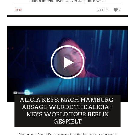
lauern im endlosen Universum, doch was..
FILM
24 DEZ.
2
ALICIA KEYS: NACH HAMBURG-
ABSAGE WURDE THE ALICIA +
KEYS WORLD TOUR BERLIN
GESPIELT
Abgesagt: Alicia Keys Konzert in Berlin wurde gespielt,