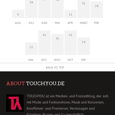
34
32
28
6
11
AUG.
JULI
JUNI
MAI
APR.
MÄRZ
FEB.
41
41
35
29
21
JAN.
DEZ.
NOV.
OKT.
SEP.
BACK TO TOP
ABOUT
TOUCHYOU.DE
TOUCHYOU ist ein Medien- und Freizeitblog, der sich
mit Mode und Fashionshows, Musik und Konzerten,
Kinofilmen- und Premieren, Vernissagen und
Künstlern, Promis und Co. beschäftigt.