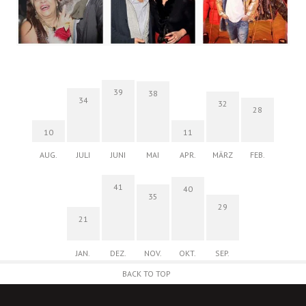
39
38
34
32
28
10
11
AUG.
JULI
JUNI
MAI
APR.
MÄRZ
FEB.
41
40
35
29
21
JAN.
DEZ.
NOV.
OKT.
SEP.
BACK TO TOP