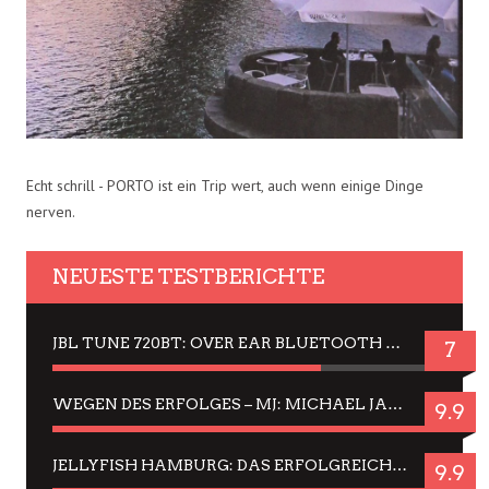
Echt schrill - PORTO ist ein Trip wert, auch wenn einige Dinge
nerven.
NEUESTE TESTBERICHTE
JBL TUNE 720BT: OVER EAR BLUETOOTH KOPFHÖRER UM DIE 50,-€ IM DAUER-TEST
7
WEGEN DES ERFOLGES – MJ: MICHAEL JACKSON MUSICAL IN EINER MATINEE SEHEN
9.9
JELLYFISH HAMBURG: DAS ERFOLGREICHE SOMMER-MENÜ 2025 IN GEFÜHLEN UND BILDERN
9.9