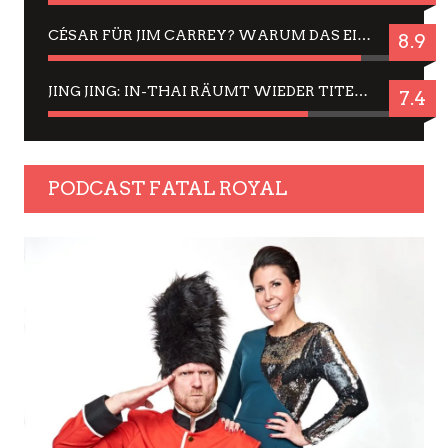
CÉSAR FÜR JIM CARREY? WARUM DAS EINER DER NERVIGSTEN ACTORS IST UND BLEIBT
8.9
JING JING: IN-THAI RÄUMT WIEDER TITEL AB – EIN ZWEI-STUNDEN-ERLEBNISBERICHT
7.4
PODCAST FATAL ROYAL