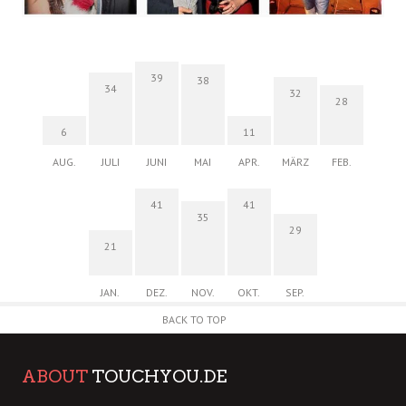
39
38
34
32
28
6
11
AUG.
JULI
JUNI
MAI
APR.
MÄRZ
FEB.
41
41
35
29
21
JAN.
DEZ.
NOV.
OKT.
SEP.
BACK TO TOP
ABOUT
TOUCHYOU.DE