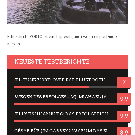
Echt schrill - PORTO ist ein Trip wert, auch wenn einige Dinge
nerven.
NEUESTE TESTBERICHTE
JBL TUNE 720BT: OVER EAR BLUETOOTH KOPFHÖRER UM DIE 50,-€ IM DAUER-TEST
7
WEGEN DES ERFOLGES – MJ: MICHAEL JACKSON MUSICAL IN EINER MATINEE SEHEN
9.9
JELLYFISH HAMBURG: DAS ERFOLGREICHE SOMMER-MENÜ 2025 IN GEFÜHLEN UND BILDERN
9.9
CÉSAR FÜR JIM CARREY? WARUM DAS EINER DER NERVIGSTEN ACTORS IST UND BLEIBT
8.9