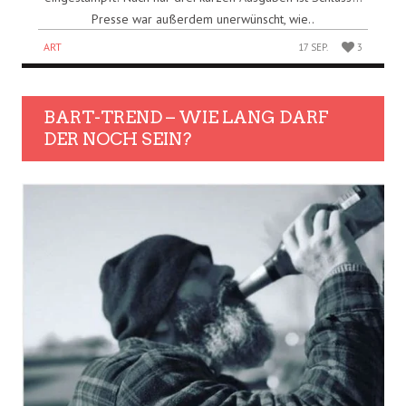
Presse war außerdem unerwünscht, wie..
ART
17 SEP.
3
BART-TREND – WIE LANG DARF
DER NOCH SEIN?