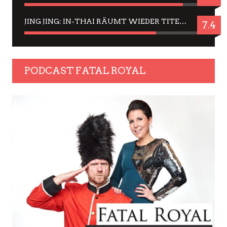
JING JING: IN-THAI RÄUMT WIEDER TITEL AB – EIN ZWEI-STUNDEN-ERLEBNISBERICHT
7.4
PODCAST FATAL ROYAL