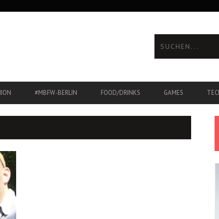
HION
#MBFW-BERLIN
FOOD/DRINKS
GAMES
TEC