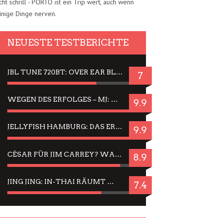
cht schrill - PORTO ist ein Trip wert, auch wenn
inige Dinge nerven.
NEUESTE TESTBERICHTE
JBL TUNE 720BT: OVER EAR BLUETOOTH KOPFHÖRER UM DIE 50,-€ IM DAUER-TEST
7
WEGEN DES ERFOLGES – MJ: MICHAEL JACKSON MUSICAL IN EINER MATINEE SEHEN
9.9
JELLYFISH HAMBURG: DAS ERFOLGREICHE SOMMER-MENÜ 2025 IN GEFÜHLEN UND BILDERN
9.9
CÉSAR FÜR JIM CARREY? WARUM DAS EINER DER NERVIGSTEN ACTORS IST UND BLEIBT
8.9
JING JING: IN-THAI RÄUMT WIEDER TITEL AB – EIN ZWEI-STUNDEN-ERLEBNISBERICHT
7.4