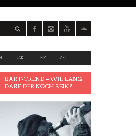
H
CAR
TRIP
ART
BART-TREND – WIE LANG
DARF DER NOCH SEIN?