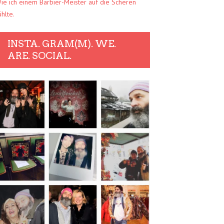
ie ich einem Barbier-Meister auf die Scheren
ühlte.
INSTA. GRAM(M). WE.
ARE. SOCIAL.