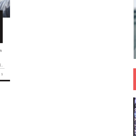
n
..
9