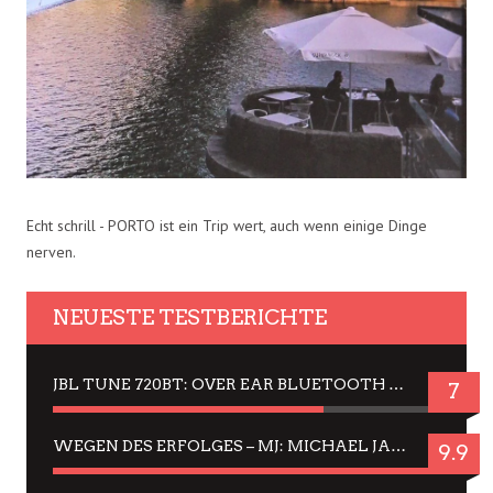
Echt schrill - PORTO ist ein Trip wert, auch wenn einige Dinge
nerven.
NEUESTE TESTBERICHTE
JBL TUNE 720BT: OVER EAR BLUETOOTH KOPFHÖRER UM DIE 50,-€ IM DAUER-TEST
7
WEGEN DES ERFOLGES – MJ: MICHAEL JACKSON MUSICAL IN EINER MATINEE SEHEN
9.9