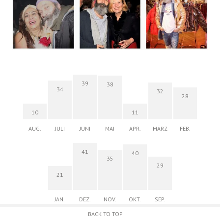
39
38
34
32
28
10
11
AUG.
JULI
JUNI
MAI
APR.
MÄRZ
FEB.
41
40
35
29
21
JAN.
DEZ.
NOV.
OKT.
SEP.
BACK TO TOP