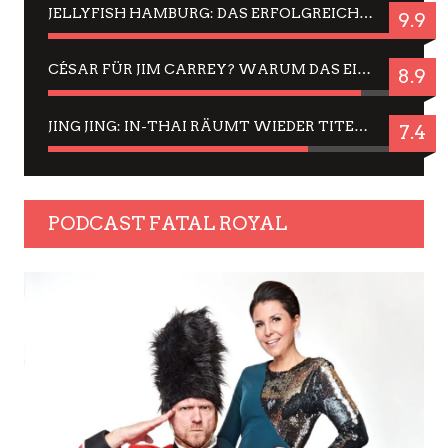
JELLYFISH HAMBURG: DAS ERFOLGREICHE SOMMER-MENÜ 2025 IN GEFÜHLEN UND BILDERN
9.9
CÉSAR FÜR JIM CARREY? WARUM DAS EINER DER NERVIGSTEN ACTORS IST UND BLEIBT
8.9
JING JING: IN-THAI RÄUMT WIEDER TITEL AB – EIN ZWEI-STUNDEN-ERLEBNISBERICHT
7.4
PODCAST FATAL ROYAL