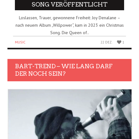
SONG VERÖFFENTLICHT
Loslassen, Trauer, gewonnene Freiheit: Joy Denalane –
nach neuem Album „Willpower“, kam in 2023 ein Christmas
Song. Die Queen of..
MUSIC
22 DEZ.
1
BART-TREND – WIE LANG DARF
DER NOCH SEIN?