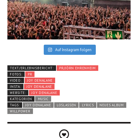
Auf Instagram folgen
TEXT/ERLEBNISBERICHT:
PR/JÖRN EHRENHEIM
FOTOS:
PR
VIDEO:
JOY DENALANE
INSTA:
JOY DENALANE
WEBSITE:
JOY DENALANE
KATEGORIEN
MUSIC
TAGS:
JOY DENALANE
LOSLASSEN
LYRICS
NEUES ALBUM
WILLPOWER