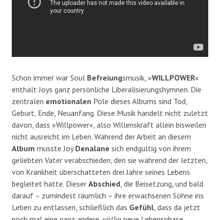
Schon immer war Soul
Befreiung
smusik, »
WILLPOWER
«
enthält Joys ganz persönliche Liberalisierungshymnen. Die
zentralen
emotionalen
Pole dieses Albums sind Tod,
Geburt, Ende, Neuanfang. Diese Musik handelt nicht zuletzt
davon, dass »Willpower«, also Willenskraft allein bisweilen
nicht ausreicht im Leben. Während der Arbeit an diesem
Album
musste Joy
Denalane
sich endgültig von ihrem
geliebten Vater verabschieden, den sie während der letzten,
von Krankheit überschatteten drei Jahre seines Lebens
begleitet hatte. Dieser
Abschied
, die Beisetzung, und bald
darauf – zumindest räumlich – ihre erwachsenen Söhne ins
Leben zu entlassen, schließlich das
Gefühl
, dass da jetzt
noch mal eine ganz andere, völlig neue Lebensphase