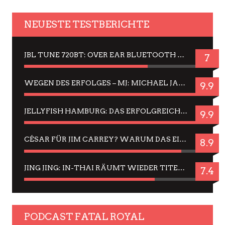
NEUESTE TESTBERICHTE
JBL TUNE 720BT: OVER EAR BLUETOOTH KOPFHÖRER UM DIE 50,-€ IM DAUER-TEST
7
WEGEN DES ERFOLGES – MJ: MICHAEL JACKSON MUSICAL IN EINER MATINEE SEHEN
9.9
JELLYFISH HAMBURG: DAS ERFOLGREICHE SOMMER-MENÜ 2025 IN GEFÜHLEN UND BILDERN
9.9
CÉSAR FÜR JIM CARREY? WARUM DAS EINER DER NERVIGSTEN ACTORS IST UND BLEIBT
8.9
JING JING: IN-THAI RÄUMT WIEDER TITEL AB – EIN ZWEI-STUNDEN-ERLEBNISBERICHT
7.4
PODCAST FATAL ROYAL