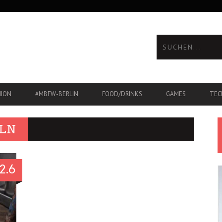
HION
#MBFW-BERLIN
FOOD/DRINKS
GAMES
TEC
LN
2.6