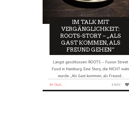
IM TALK MIT
VERGÄNGLICHKEIT:
ROOTS-STORY – „ALS
GAST KOMMEN, ALS
FREUND GEHEN“
Längst geschlossen: ROOTS – Fusion Street
Food in Hamburg. Eine Story, die NICHT wah
wurde: „Als Gast kommen, als Freund..
IM TALK....
4 NOV.