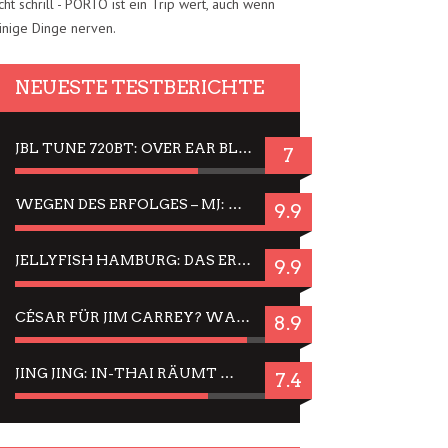
cht schrill - PORTO ist ein Trip wert, auch wenn
inige Dinge nerven.
NEUESTE TESTBERICHTE
JBL TUNE 720BT: OVER EAR BLUETOOTH KOPFHÖRER UM DIE 50,-€ IM DAUER-TEST
7
WEGEN DES ERFOLGES – MJ: MICHAEL JACKSON MUSICAL IN EINER MATINEE SEHEN
9.9
JELLYFISH HAMBURG: DAS ERFOLGREICHE SOMMER-MENÜ 2025 IN GEFÜHLEN UND BILDERN
9.9
CÉSAR FÜR JIM CARREY? WARUM DAS EINER DER NERVIGSTEN ACTORS IST UND BLEIBT
8.9
JING JING: IN-THAI RÄUMT WIEDER TITEL AB – EIN ZWEI-STUNDEN-ERLEBNISBERICHT
7.4