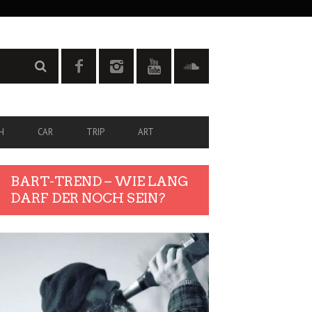
H
CAR
TRIP
ART
BART-TREND – WIE LANG
DARF DER NOCH SEIN?