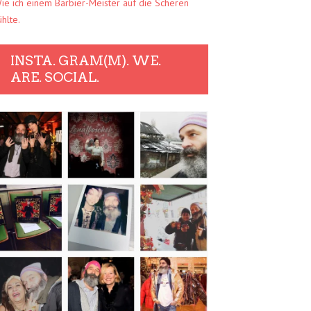
ie ich einem Barbier-Meister auf die Scheren
ühlte.
INSTA. GRAM(M). WE.
ARE. SOCIAL.