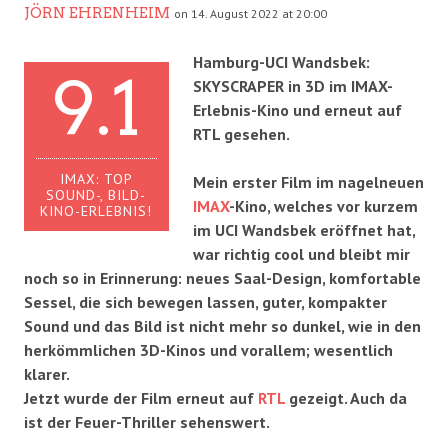
JÖRN EHRENHEIM
on 14. August 2022 at 20:00
Hamburg-UCI Wandsbek:
9.1
SKYSCRAPER in
3D im IMAX-
Erlebnis-Kino und erneut auf
RTL gesehen.
IMAX: TOP
Mein erster Film im nagelneuen
SOUND-, BILD-
IMAX
-Kino, welches vor kurzem
KINO-ERLEBNIS!
im UCI Wandsbek eröffnet hat,
war richtig cool und bleibt mir
noch so in Erinnerung: neues Saal-Design, komfortable
Sessel, die sich bewegen lassen, guter, kompakter
Sound und das Bild ist nicht mehr so dunkel, wie in den
herkömmlichen 3D-Kinos und vorallem; wesentlich
klarer.
Jetzt wurde der Film erneut auf
RTL
gezeigt. Auch da
ist der Feuer-Thriller sehenswert.