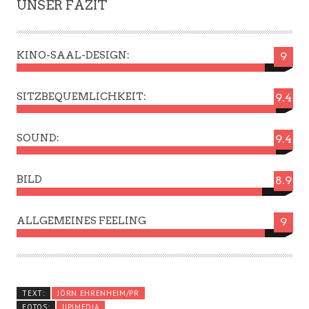
UNSER FAZIT
KINO-SAAL-DESIGN:
9
SITZBEQUEMLICHKEIT:
9.4
SOUND:
9.4
BILD
8.9
ALLGEMEINES FEELING
9
TEXT:
JÖRN EHRENHEIM/PR
FOTOS:
UPIMEDIA