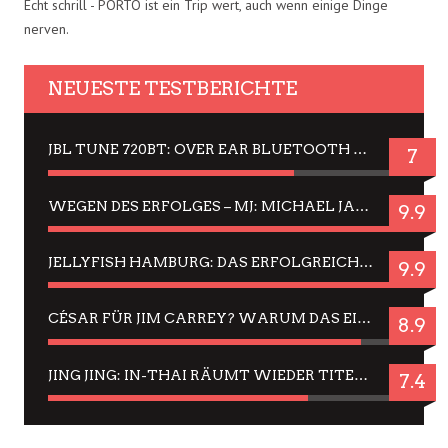
Echt schrill - PORTO ist ein Trip wert, auch wenn einige Dinge
nerven.
NEUESTE TESTBERICHTE
JBL TUNE 720BT: OVER EAR BLUETOOTH KOPFHÖRER UM DIE 50,-€ IM DAUER-TEST
7
WEGEN DES ERFOLGES – MJ: MICHAEL JACKSON MUSICAL IN EINER MATINEE SEHEN
9.9
JELLYFISH HAMBURG: DAS ERFOLGREICHE SOMMER-MENÜ 2025 IN GEFÜHLEN UND BILDERN
9.9
CÉSAR FÜR JIM CARREY? WARUM DAS EINER DER NERVIGSTEN ACTORS IST UND BLEIBT
8.9
JING JING: IN-THAI RÄUMT WIEDER TITEL AB – EIN ZWEI-STUNDEN-ERLEBNISBERICHT
7.4