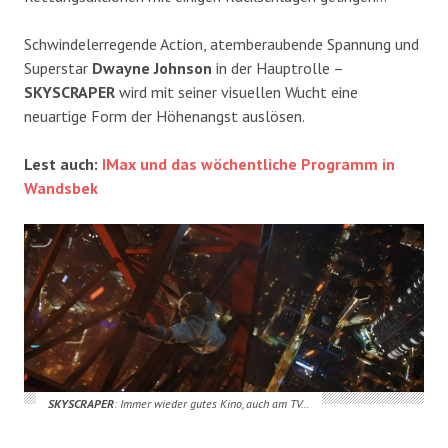
Schwindelerregende Action, atemberaubende Spannung und
Superstar
Dwayne Johnson
in der Hauptrolle –
SKYSCRAPER
wird mit seiner visuellen Wucht eine
neuartige Form der Höhenangst auslösen.
Lest auch:
IMax und das wöchentliche Programm in
Wandsbek
SKYSCRAPER
: Immer wieder gutes Kino, auch am TV…