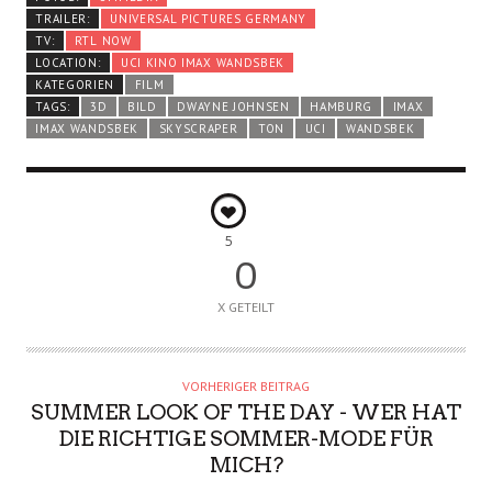
TRAILER:
UNIVERSAL PICTURES GERMANY
TV:
RTL NOW
LOCATION:
UCI KINO IMAX WANDSBEK
KATEGORIEN
FILM
TAGS:
3D
BILD
DWAYNE JOHNSEN
HAMBURG
IMAX
IMAX WANDSBEK
SKYSCRAPER
TON
UCI
WANDSBEK
5
0
X GETEILT
VORHERIGER BEITRAG
SUMMER LOOK OF THE DAY - WER HAT
DIE RICHTIGE SOMMER-MODE FÜR
MICH?