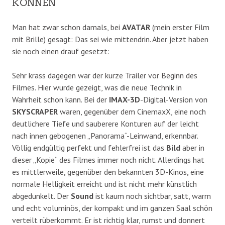
KÖNNEN
Man hat zwar schon damals, bei
AVATAR
(mein erster Film
mit Brille) gesagt: Das sei wie mittendrin. Aber jetzt haben
sie noch einen drauf gesetzt:
Sehr krass dagegen war der kurze Trailer vor Beginn des
Filmes. Hier wurde gezeigt, was die neue Technik in
Wahrheit schon kann. Bei der
IMAX-3D
-Digital-Version von
SKYSCRAPER
waren, gegenüber dem CinemaxX, eine noch
deutlichere Tiefe und sauberere Konturen auf der leicht
nach innen gebogenen „Panorama“-Leinwand, erkennbar.
Völlig endgültig perfekt und fehlerfrei ist das
Bild
aber in
dieser „Kopie“ des Filmes immer noch nicht. Allerdings hat
es mittlerweile, gegenüber den bekannten 3D-Kinos, eine
normale Helligkeit erreicht und ist nicht mehr künstlich
abgedunkelt. Der
Sound
ist kaum noch sichtbar, satt, warm
und echt voluminös, der kompakt und im ganzen Saal schön
verteilt rüberkommt. Er ist richtig klar, rumst und donnert