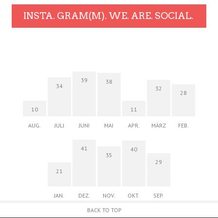
INSTA. GRAM(M). WE. ARE. SOCIAL.
39
38
34
32
28
10
11
AUG.
JULI
JUNI
MAI
APR.
MÄRZ
FEB.
41
40
35
29
21
JAN.
DEZ.
NOV.
OKT.
SEP.
BACK TO TOP