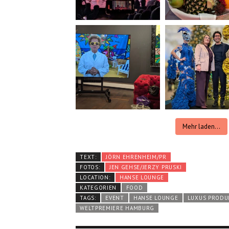
Mehr laden...
TEXT:
JÖRN EHRENHEIM/PR
FOTOS:
JEN GEHSE/JERZY PRUSKI
LOCATION:
HANSE LOUNGE
KATEGORIEN
FOOD
TAGS:
EVENT
HANSE LOUNGE
LUXUS PRODU
WELTPREMIERE HAMBURG