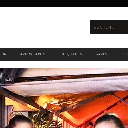
HION
#MBFW-BERLIN
FOOD/DRINKS
GAMES
TEC