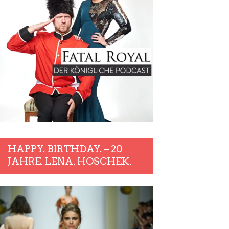
HAPPY. BIRTHDAY. – 20
JAHRE. LENA. HOSCHEK.