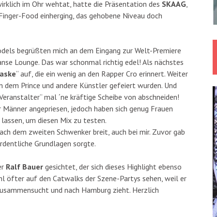
irklich im Ohr wehtat, hatte die Präsentation des
SKAAG
,
 Finger-Food einherging, das gehobene Niveau doch
dels begrüßten mich an dem Eingang zur Welt-Premiere
anse Lounge. Das war schonmal richtig edel! Als nächstes
aske
“ auf, die ein wenig an den Rapper Cro erinnert. Weiter
n dem Prince und andere Künstler gefeiert wurden. Und
„Veranstalter“ mal ´ne kräftige Scheibe von abschneiden!
ür Männer angepriesen, jedoch haben sich genug Frauen
assen, um diesen Mix zu testen.
nach dem zweiten Schwenker breit, auch bei mir. Zuvor gab
ordentliche Grundlagen sorgte.
er
Ralf Bauer
gesichtet, der sich dieses Highlight ebenso
l öfter auf den Catwalks der Szene-Partys sehen, weil er
zusammensucht und nach Hamburg zieht. Herzlich