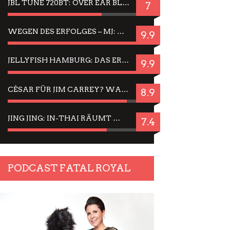
JBL TUNE 720BT: OVER EAR BLUETOOTH KOPFHÖRER UM DIE 50,-€ IM DAUER-TEST
7
WEGEN DES ERFOLGES – MJ: MICHAEL JACKSON MUSICAL IN EINER MATINEE SEHEN
9.9
JELLYFISH HAMBURG: DAS ERFOLGREICHE SOMMER-MENÜ 2025 IN GEFÜHLEN UND BILDERN
9.9
CÉSAR FÜR JIM CARREY? WARUM DAS EINER DER NERVIGSTEN ACTORS IST UND BLEIBT
8.9
JING JING: IN-THAI RÄUMT WIEDER TITEL AB – EIN ZWEI-STUNDEN-ERLEBNISBERICHT
7.4
PODCAST FATAL ROYAL