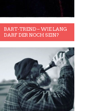
BART-TREND – WIE LANG
DARF DER NOCH SEIN?