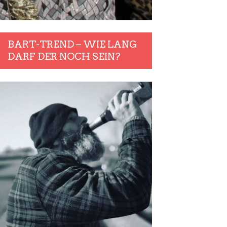
BART-TREND – WIE LANG
DARF DER NOCH SEIN?