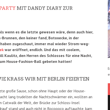
 PARTY
MIT DANDY DIARY ZUR
als wenn es die letzte gewesen wäre, denn auch hier,
Brunnen, den keiner fand, Botoxecke, in der
le haben zugeschaut, immer mal wieder Strom-weg-
ek
war eröffnet, endlich. Und das mit coolem,
ll Kaulitz, den Herren des Schlosses für eine Nacht,
 zum House-Fashion-Ball gebeten hatten!
E
e
WIE KRASS WIR MIT BERLIN FEIERTEN
etzte große Sause, schon ohne Haupt oder der House-
acht lang trudelten die Nachtschwärmer ein, wollten an
n Catwalk der Welt, der Brücke zur Schloss-Insel
drauf stand und auch nicht in Rocoooco auftauchte, kam