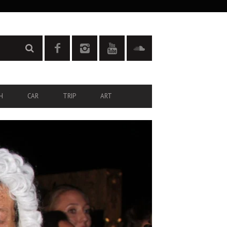
H
CAR
TRIP
ART