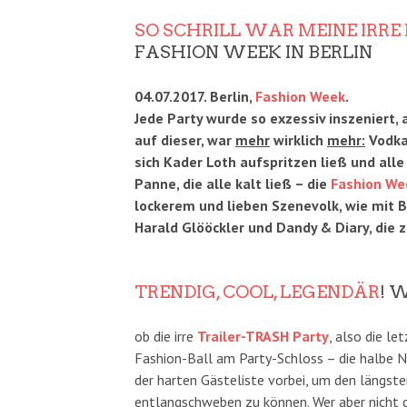
SO SCHRILL WAR MEINE IRRE
FASHION WEEK IN BERLIN
04.07.2017. Berlin,
Fashion Week
.
Jede Party wurde so exzessiv inszeniert, 
auf dieser, war
mehr
wirklich
mehr:
Vodka-
sich Kader Loth aufspritzen ließ und al
Panne, die alle kalt ließ – die
Fashion We
lockerem und lieben Szenevolk, wie mit Bi
Harald Glööckler und Dandy & Diary, die
TRENDIG, COOL, LEGENDÄR
! 
ob die irre
Trailer-TRASH Party
, also die l
Fashion-Ball am Party-Schloss – die halbe N
der harten Gästeliste vorbei, um den längste
entlangschweben zu können. Wer aber nicht 