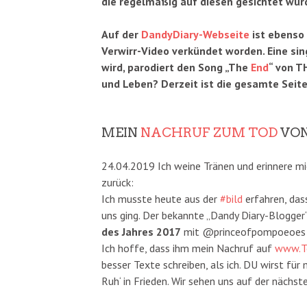
die regelmäßig auf diesen gesichtet wurd
Auf der
DandyDiary-Webseite
ist ebenso
Verwirr-Video verkündet worden. Eine sin
wird, parodiert den Song „The
End
“ von T
und Leben? Derzeit ist die gesamte Seit
MEIN
NACHRUF ZUM TOD
VON
24.04.2019 Ich weine Tränen und erinnere mi
zurück:
Ich musste heute aus der
#
bild
erfahren, da
uns ging. Der bekannte „Dandy Diary-Blogge
des Jahres 2017
mit @princeofpompoeoe
Ich hoffe, dass ihm mein Nachruf auf
www.T
besser Texte schreiben, als ich. DU wirst für 
Ruh‘ in Frieden. Wir sehen uns auf der nächst