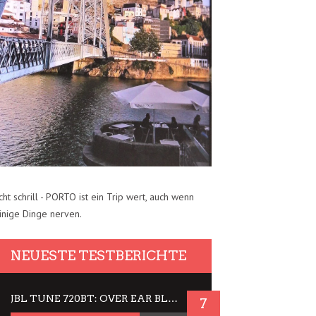
cht schrill - PORTO ist ein Trip wert, auch wenn
inige Dinge nerven.
NEUESTE TESTBERICHTE
JBL TUNE 720BT: OVER EAR BLUETOOTH KOPFHÖRER UM DIE 50,-€ IM DAUER-TEST
7