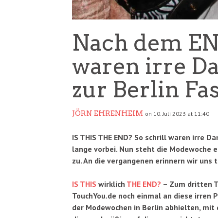
Nach dem END
waren irre D
zur Berlin F
JÖRN EHRENHEIM
on 10. Juli 2023 at 11:40
IS THIS THE END? So schrill waren irre Da
lange vorbei. Nun steht die Modewoche e
zu. An die vergangenen erinnern wir uns
IS THIS
wirklich
THE END?
– Zum dritten T
TouchYou.de noch einmal an diese irren 
der Modewochen in Berlin abhielten, mit 