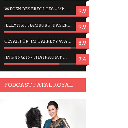
WEGEN DES ERFOLGES – MJ: MICHAEL JACKSON MUSICAL IN EINER MATINEE SEHEN
9.9
JELLYFISH HAMBURG: DAS ERFOLGREICHE SOMMER-MENÜ 2025 IN GEFÜHLEN UND BILDERN
9.9
CÉSAR FÜR JIM CARREY? WARUM DAS EINER DER NERVIGSTEN ACTORS IST UND BLEIBT
8.9
JING JING: IN-THAI RÄUMT WIEDER TITEL AB – EIN ZWEI-STUNDEN-ERLEBNISBERICHT
7.4
PODCAST FATAL ROYAL