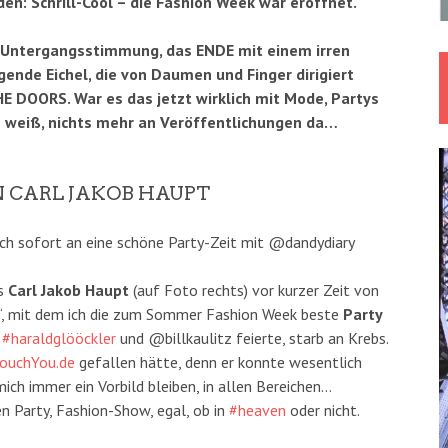
en: Schrill-Cool – die Fashion Week war eröffnet.
 Untergangsstimmung, das ENDE mit einem irren
gende Eichel, die von Daumen und Finger dirigiert
HE DOORS. War es das jetzt wirklich mit Mode, Partys
e weiß, nichts mehr an Veröffentlichungen da…
 CARL JAKOB HAUPT
ch sofort an eine schöne Party-Zeit mit @dandydiary
ss
Carl Jakob Haupt
(auf Foto rechts) vor kurzer Zeit von
r“, mit dem ich die zum Sommer Fashion Week beste
Party
s
#
haraldglööckler
und @billkaulitz feierte, starb an Krebs.
ouchYou.de
gefallen hätte, denn er konnte wesentlich
mich immer ein Vorbild bleiben, in allen Bereichen…
en Party, Fashion-Show, egal, ob in
#
heaven
oder nicht.