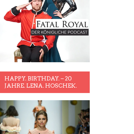
HAPPY. BIRTHDAY. – 20
JAHRE. LENA. HOSCHEK.